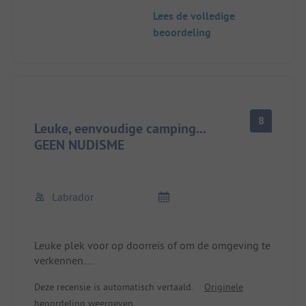
park aangeboden. Kan worden aanbevolen. Goede
Lees de volledige
Kroatische keuken.
beoordeling
8
Leuke, eenvoudige camping...
GEEN NUDISME
Labrador
Leuke plek voor op doorreis of om de omgeving te
verkennen.
Schoon en goed onderhouden sanitair.
Deze recensie is automatisch vertaald.
Originele
Goed restaurant met verse vis.
beoordeling weergeven
Ik begrijp niet waarom het terrein geregistreerd