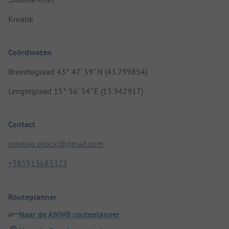
Kroatië
Coördinaten
Breedtegraad 43° 47' 59" N (43.799854)
Lengtegraad 15° 56' 34" E (15.942917)
Contact
predrag.skocic@gmail.com
+385913683323
Routeplanner
Naar de ANWB routeplanner