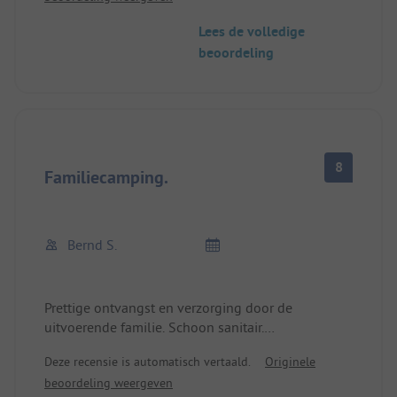
Lees de volledige
beoordeling
8
Familiecamping.
Bernd S.
Prettige ontvangst en verzorging door de
uitvoerende familie. Schoon sanitair.
Ideaal voor een bezoek aan het Nationaal Park
Deze recensie is automatisch vertaald.
Originele
Krka. Ca. 3 km naar de ingang van het park. Ter
beoordeling weergeven
plaatse wordt een eendaagse rondleiding door het