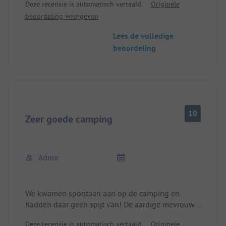
Deze recensie is automatisch vertaald.
Originele
Touraanbiedingen in het NP. Zeer goede prijs-
beoordeling weergeven
kwaliteitverhouding. We komen graag terug.
Lees de volledige
beoordeling
10
Zeer goede camping
Admir
We kwamen spontaan aan op de camping en
hadden daar geen spijt van! De aardige mevrouw
Marina verwelkomde ons heel hartelijk en wees
Deze recensie is automatisch vertaald.
Originele