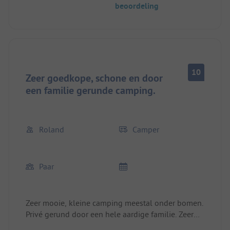
beoordeling
zijn vele vaste gasten die hier graag weer
samenkomen.
10
Zeer goedkope, schone en door
een familie gerunde camping.
Roland
Camper
Paar
Zeer mooie, kleine camping meestal onder bomen.
Privé gerund door een hele aardige familie. Zeer
schoon sanitair, zwembad. Goed restaurant.