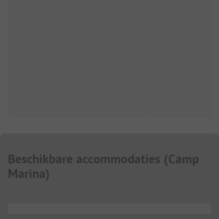
Beschikbare accommodaties
(
Camp
Marina
)
...