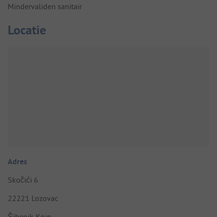
Mindervaliden sanitair
Locatie
Adres
Skočići 6
22221 Lozovac
Šibenik-Knin