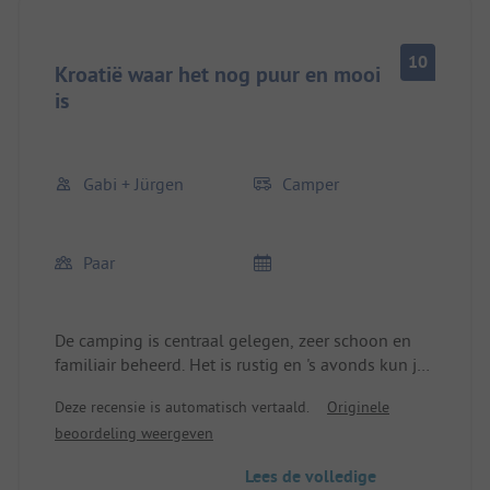
10
Kroatië waar het nog puur en mooi
is
Gabi + Jürgen
Camper
Paar
De camping is centraal gelegen, zeer schoon en
familiair beheerd. Het is rustig en 's avonds kun je
heerlijk genieten van de eenvoudige Kroatische
Deze recensie is automatisch vertaald.
Originele
keuken. Wij zijn vaste gasten die hier twee keer per
beoordeling weergeven
jaar terugkomen en we worden nooit moe van de
vriendelijkheid en behulpzaamheid. We zijn hier
Lees de volledige
meer dan 30 keer geweest, dat zegt toch iets! Er