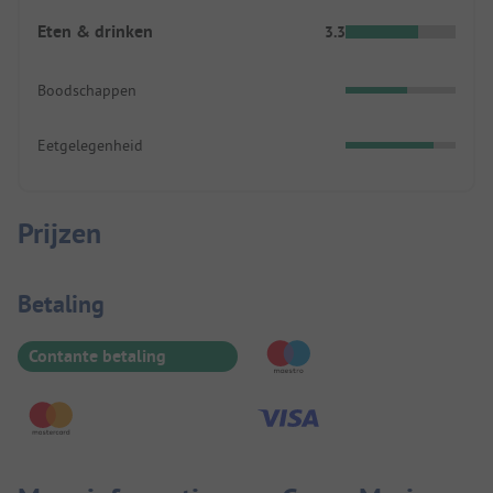
Eten & drinken
3.3
Boodschappen
Eetgelegenheid
Prijzen
Betaalinformatie
Betaling
Contante betaling