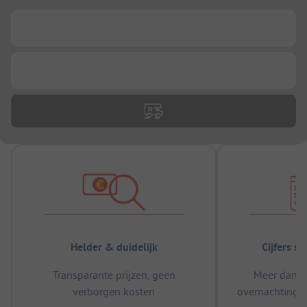
...
...
Helder & duidelijk
Cijfers s
Transparante prijzen, geen
Meer dan 5
verborgen kosten
overnachtingen