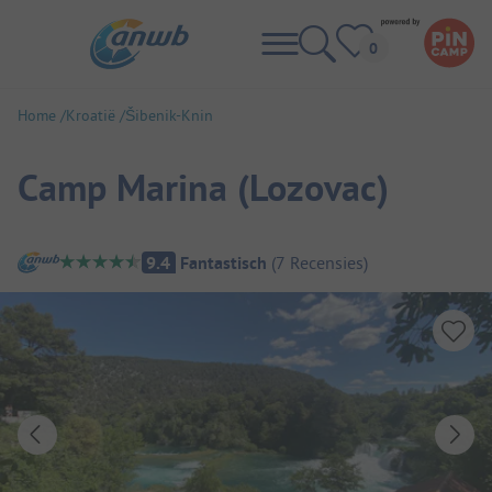
Home
Kroatië
Šibenik-Knin
Camp Marina (Lozovac)
Camping overzicht
9.4
Fantastisch
(
7
Recensies
)