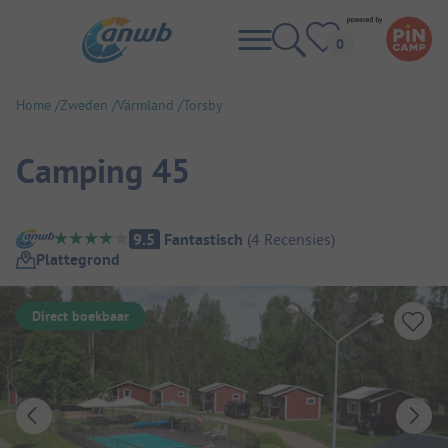
Home
Zweden
Värmland
Torsby
Camping 45
Camping overzicht
9.5
Fantastisch
(
4
Recensies
)
Plattegrond
Direct boekbaar