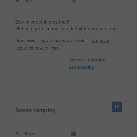
Marc
Zeer vriendelijk personeel
Met een grote kennis van de lokale flora en fauna
We wilden eigenlijk maar één nacht blijven . . .
Deze recensie is automatisch vertaald.
Originele
Het werden er drie en we zouden zo weer komen
beoordeling weergeven
Lees de volledige
beoordeling
10
Goede camping
Mölle