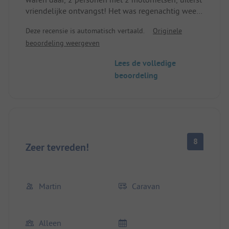
vriendelijke ontvangst! Het was regenachtig weer,
kleding nat, ons werd meteen de droogruimte
Deze recensie is automatisch vertaald.
Originele
getoond. De hut is goed onderhouden en echt
beoordeling weergeven
voordelig. Van ons, als motorrijders, enkel
aangeraden voor motorrijders! Dank je!
Lees de volledige
beoordeling
8
Zeer tevreden!
Martin
Caravan
Alleen