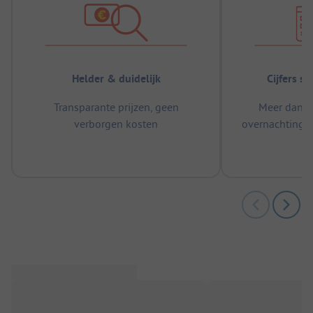
Helder & duidelijk
Cijfers s
Transparante prijzen, geen
Meer dan 5
verborgen kosten
overnachtingen
m