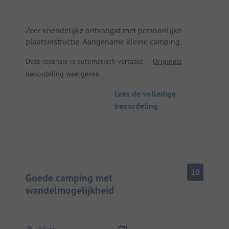
Zeer vriendelijke ontvangst met persoonlijke
plaatsinstructie. Aangename kleine camping,
voelde op geen enkel moment overvol aan.
Deze recensie is automatisch vertaald.
Originele
Eenvoudige standaard in de sanitaire
beoordeling weergeven
voorzieningen, alles schoon en functioneel.
Geweldige afvalscheiding en zeer voordelig. De
Lees de volledige
aangrenzende landweg is overdag hoorbaar, maar
beoordeling
's nachts niet storend. Het verblijf was niet voor
vakantie, maar voor werk.
10
Goede camping met
wandelmogelijkheid