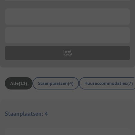
...
...
Alle
(
11
)
Staanplaatsen
(
4
)
Huuraccommodaties
(
7
)
Staanplaatsen
:
4
1/
3