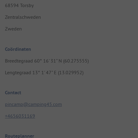
68594 Torsby
Zentralschweden
Zweden
Coördinaten
Breedtegraad 60° 16' 31" N (60.275555)
Lengtegraad 13° 1' 47" E (13.029952)
Contact
pincamp@camping45.com
+4656031169
Routeplanner