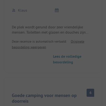
Klaus
De plek wordt gerund door zeer vriendelijke
mensen. Toiletten met glazen en douches zijn
warm. Alles is ouder
Deze recensie is automatisch vertaald.
Originele
maar zeer goed onderhouden. Helaas is het vanaf
beoordeling weergeven
de bovenste kampeerplaatsen een heel eind naar
de toiletten, riolering en vers water. Maar het
Lees de volledige
uitzicht op de bergen is het waard. Restaurant met
beoordeling
goede pizza en vriendelijke bediening. Wij waren
er een paar dagen in 2021, 2022 en komen zeker
terug.
6
Goede camping voor mensen op
doorreis