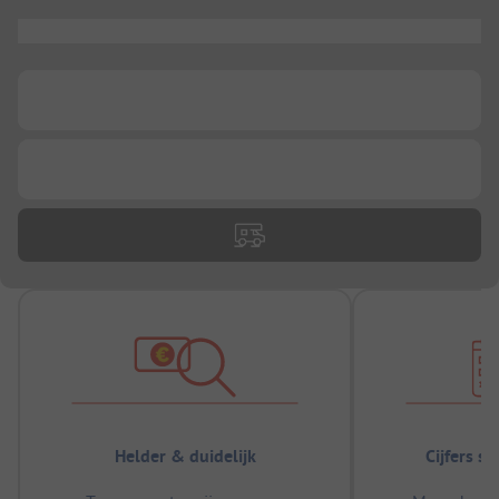
...
...
...
Helder & duidelijk
Cijfers s