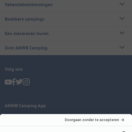
Vakantiebestemmingen
Boekbare campings
Een stacaravan huren
Over ANWB Camping
Volg ons
ANWB Camping App
nu gratis gebruiken