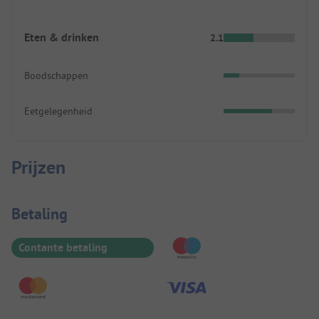
Eten & drinken
2.1
Boodschappen
Eetgelegenheid
Prijzen
Betaalinformatie
Betaling
Contante betaling