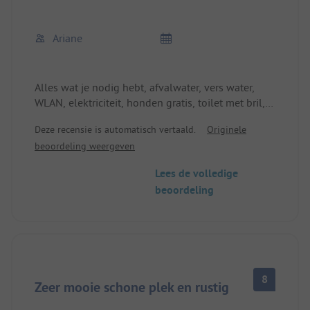
Ariane
Alles wat je nodig hebt, afvalwater, vers water,
WLAN, elektriciteit, honden gratis, toilet met bril,
warm water, schoon, wat oudere faciliteit - maar
Deze recensie is automatisch vertaald.
Originele
zeer goed onderhouden, aardig personeel,
beoordeling weergeven
broodjesservice, heerlijke pizza aan de bar.
Lees de volledige
beoordeling
8
Zeer mooie schone plek en rustig