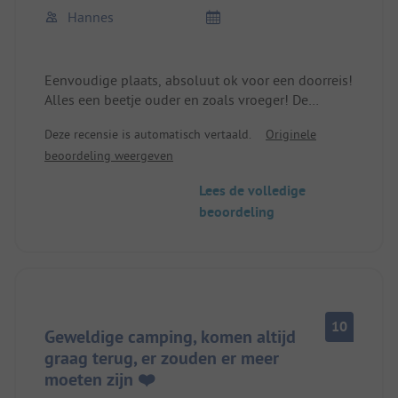
Hannes
Eenvoudige plaats, absoluut ok voor een doorreis!
Alles een beetje ouder en zoals vroeger! De
netheid is ok maar niet geweldig. maar werkt, veel
Deze recensie is automatisch vertaald.
Originele
fietsers en fietsers. Je kunt in de bergen wandelen
beoordeling weergeven
direct vanaf de camping, een leuk klein dorpje.
Warme douches, zelfs met veel gasten. Maar de
Lees de volledige
pizza komt NIET uit Italië!
beoordeling
10
Geweldige camping, komen altijd
graag terug, er zouden er meer
moeten zijn ❤️