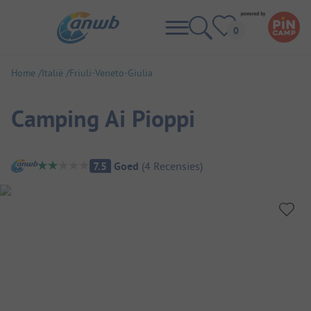
Home
Italië
Friuli-Veneto-Giulia
Camping Ai Pioppi
Camping overzicht
7.5
Goed
(
4
Recensies
)