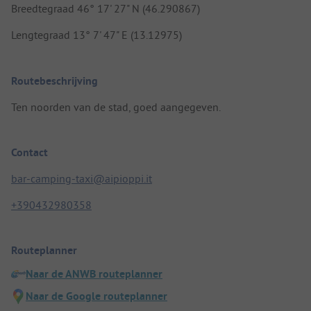
Breedtegraad 46° 17' 27" N (46.290867)
Lengtegraad 13° 7' 47" E (13.12975)
Routebeschrijving
Ten noorden van de stad, goed aangegeven.
Contact
bar-camping-taxi@aipioppi.it
+390432980358
Routeplanner
Naar de ANWB routeplanner
Naar de Google routeplanner