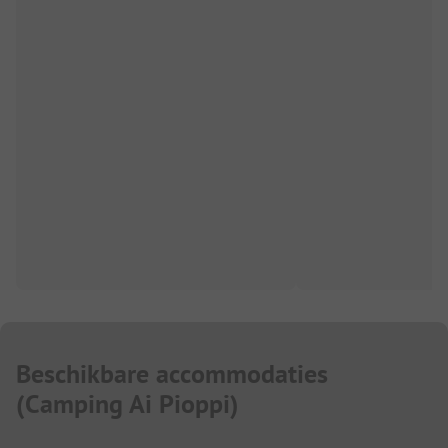
Beschikbare accommodaties
(
Camping Ai Pioppi
)