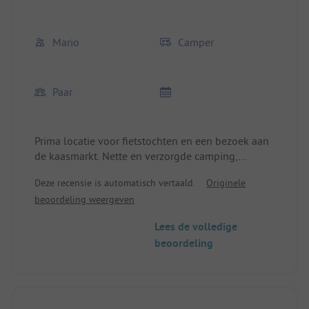
Mario
Camper
Paar
Prima locatie voor fietstochten en een bezoek aan
de kaasmarkt. Nette en verzorgde camping,
campervriendelijke aan- en afvoer. Openbaar
Deze recensie is automatisch vertaald.
Originele
vervoer ter plaatse, er is een directe verbinding
beoordeling weergeven
naar de kaasmarkt. Het sanitair is zo goed als
nieuw, een grondiger schoonmaak zou wenselijk
Lees de volledige
zijn. Over het algemeen echter OK.
beoordeling