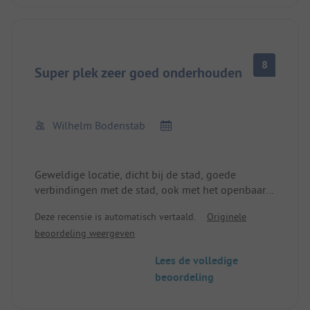
biedt. We hebben voor twee nachten met de
camper 80,80 euro betaald.
8
Super plek zeer goed onderhouden
Wilhelm Bodenstab
Geweldige locatie, dicht bij de stad, goede
verbindingen met de stad, ook met het openbaar
vervoer, halte direct bij de ingang. Ruime
Deze recensie is automatisch vertaald.
Originele
staanplaatsen
beoordeling weergeven
Lees de volledige
beoordeling