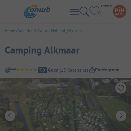
Home
Nederland
Noord-Holland
Alkmaar
Camping Alkmaar
Camping overzicht
Plattegrond
7.8
Goed
(
13
Recensies
)