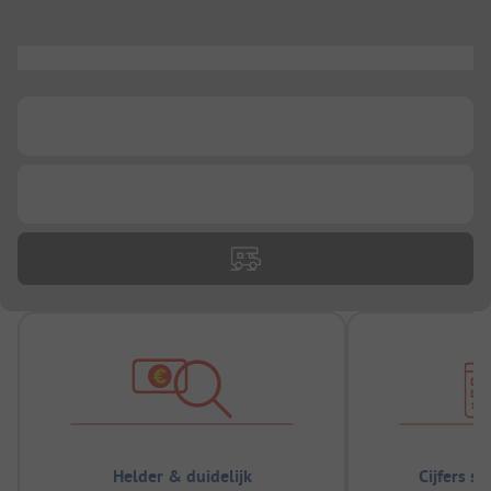
...
...
...
Helder & duidelijk
Cijfers s