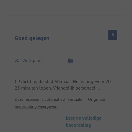
verbetering vatbaar is. Wie bij het douchen liever
in zijn eigen water staat, kan het beste slippers
aantrekken😉.
6
Goed gelegen
Wolfgang
CP dicht bij de stad Alkmaar. Het is ongeveer 20 -
25 minuten lopen. Vriendelijk personeel.
Sanitairgebouw schoon (douche incl.). Geen
Deze recensie is automatisch vertaald.
Originele
restaurant op terrein. Voldoende ruimte voor
beoordeling weergeven
caravan + voortent (comfortplaats) /
hondvriendelijk / af en toe wat vliegtuiglawaai.
Lees de volledige
beoordeling