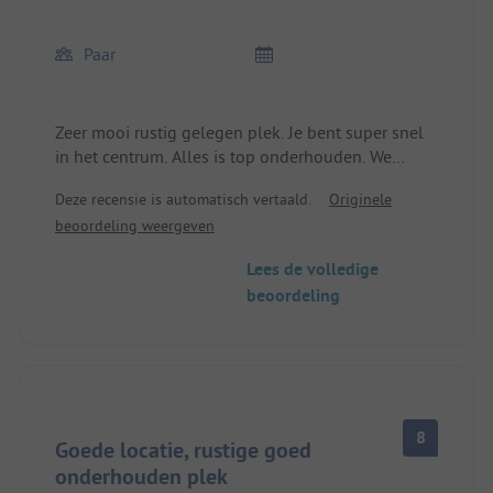
Paar
Zeer mooi rustig gelegen plek. Je bent super snel
in het centrum. Alles is top onderhouden. We
moesten nu al in april wachten om af te wassen. In
Deze recensie is automatisch vertaald.
Originele
het achterste gedeelte zijn slechts 3 wastafels. En
beoordeling weergeven
het is hier nu misschien halfvol. Ook zijn er te
weinig douches… ik geloof 15 in totaal voor de
Lees de volledige
hele plek…
beoordeling
8
Goede locatie, rustige goed
onderhouden plek