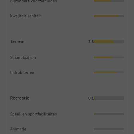
Bijzondere voorzieningen
Kwaliteit sanitair
Terrein
3.3
Staanplaatsen
Indruk terrein
Recreatie
0.1
Speel- en sportfaciliteiten
Animatie