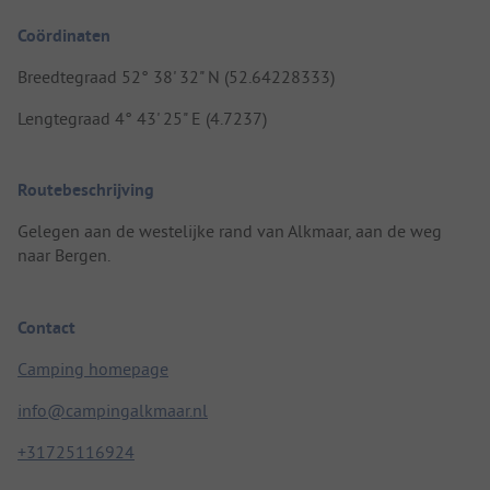
Coördinaten
Breedtegraad 52° 38' 32" N (52.64228333)
Lengtegraad 4° 43' 25" E (4.7237)
Routebeschrijving
Gelegen aan de westelijke rand van Alkmaar, aan de weg
naar Bergen.
Contact
Camping homepage
info@campingalkmaar.nl
+31725116924