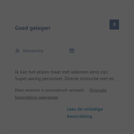
8
Goed gelegen
Alexandra
Ik kan het alleen maar met iedereen eens zijn.
Super aardig personeel. Directe instructie met een
plan hoe naar de stad te komen, een uitstapje naar
Deze recensie is automatisch vertaald.
Originele
Bergen te maken of een fietstocht in de omgeving.
beoordeling weergeven
Eenvoudige camping met bomen. Schoon. Slechts
één groot sanitairgebouw beschikbaar. Aangezien
Lees de volledige
het vrij leeg was op het moment dat ik kwam, was
beoordeling
dat geen enkel probleem. Een beetje onhandig bij
het douchen, de muntgleuf buiten en als je warm
water wilt voor de afwas moet je er 20 cent in