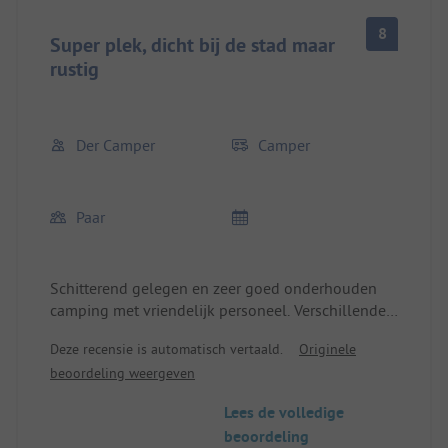
8
Super plek, dicht bij de stad maar
rustig
Der Camper
Camper
Paar
Schitterend gelegen en zeer goed onderhouden
camping met vriendelijk personeel. Verschillende
kampeerplaatsen en faciliteiten, voor elk wat wils.
Deze recensie is automatisch vertaald.
Originele
Verbinding met de kaasmarkt met de
beoordeling weergeven
"Bimmelbahn". De stad is te voet of met de fiets te
bereiken, ook met het openbaar vervoer. Het open
Lees de volledige
toiletconcept is interessant, hoewel de
beoordeling
schoonmaak van het sanitairgebouw voor