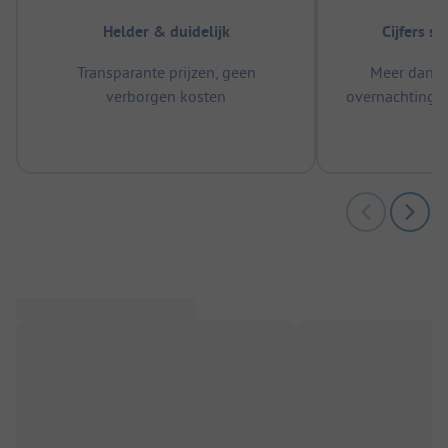
Helder & duidelijk
Cijfers s
Transparante prijzen, geen
Meer dan 5
verborgen kosten
overnachtingen
m