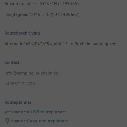
Breedtegraad 47° 59' 37" N (47.99385)
Lengtegraad 10° 8' 5" E (10.13496667)
Routebeschrijving
Alternatief A96/E43/E54, Afrit 13. In Buxheim aangegeven.
Contact
info@camping-buxheim.de
+49833171800
Routeplanner
Naar de ANWB routeplanner
Naar de Google routeplanner