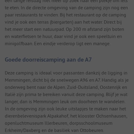
een lange reisdag niet meer op zoek naar een plekje om iets
te eten. In de directe omgeving van de camping zijn nog een
paar restaurants te vinden. Bij het restaurant op de camping
vind je ook een terras (biergarten) aan het water. Direct bij
het meer start een natuurpad. Op 200 m afstand zijn boten
en waterfietsen te huur, daar vind je ook een speeltuin en
minigolfbaan. Een eindje verderop ligt een manege.
Goede doorreiscamping aan de A7
Deze camping is ideaal voor passanten dankzij de ligging in
Memmingen, dicht bij de snelwegen A96 en A7. Handig als je
onderweg bent naar de Alpen. Zuid-Duitsland, Oostenrijk en
Italië zijn prima te bereiken vanuit deze camping. Blijf je wat
langer, dan is Memmingen leuk om doorheen te wandelen.
In de omgeving zijn ook leuke uitstapjes te maken naar het
dierenbelevenispark Alpakahof, het klooster Ochsenhausen,
openluchtmuseum Illerbeuren, dorpsschoolmuseum
Erkheim/Daxberg en de basiliek van Ottobeuren.