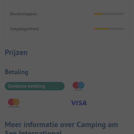
Boodschappen
Eetgelegenheid
Prijzen
Betaalinformatie
Betaling
Contante betaling
Meer informatie over Camping am
See International