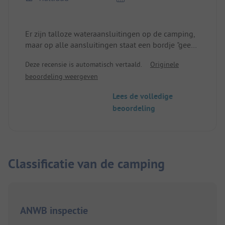
Er zijn talloze wateraansluitingen op de camping,
maar op alle aansluitingen staat een bordje "geen
drinkwater".
Deze recensie is automatisch vertaald.
Originele
Toen we ernaar vroegen bij de receptie, kregen we
beoordeling weergeven
te horen dat het water in orde was, maar geen
drinkwater genoemd mocht worden. Je kunt een
Lees de volledige
fles water kopen bij de receptie.
beoordeling
Dit zou in de campinggids moeten staan. Het is
onaanvaardbaar dat je mineraalwater moet kopen
voor koffie, soep, enz. Het is niet acceptabel dat je
mineraalwater moet kopen voor koffie, soep etc.
Classificatie van de camping
ANWB inspectie