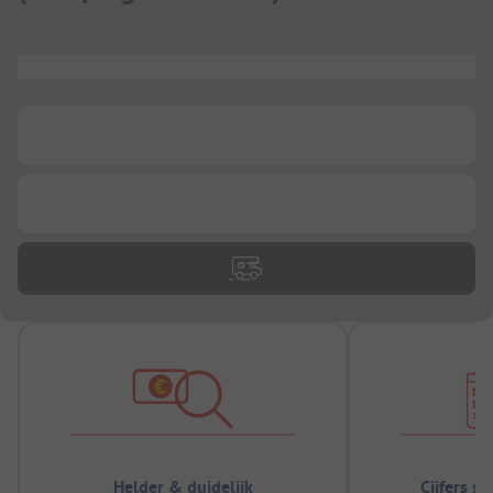
...
...
...
Helder & duidelijk
Cijfers s