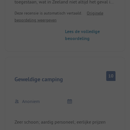
toegestaan, wat in Zeeland niet altijd het geval is.
Washok is groot en schoon, eigen afvalbak en
Deze recensie is automatisch vertaald.
Originele
water aanwezig bij de plaats. Direct tegenover de
beoordeling weergeven
dam, met uitzicht op de waterkering. Vrij duur met
meer dan €30, maar waarschijnlijk normaal voor
Lees de volledige
dit gebied.
beoordeling
10
Geweldige camping
Anoniem
Zeer schoon; aardig personeel; eerlijke prijzen