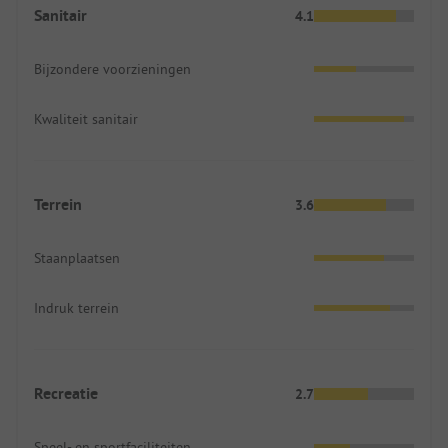
Sanitair
4.1
Bijzondere voorzieningen
Kwaliteit sanitair
Terrein
3.6
Staanplaatsen
Indruk terrein
Recreatie
2.7
Speel- en sportfaciliteiten