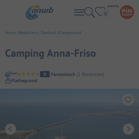
Home
Nederland
Zeeland
Kamperland
Camping Anna-Friso
Camping overzicht
9
Fantastisch
(
2
Recensies
)
Plattegrond