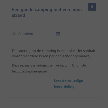
6
Een goede camping met een mooi
strand
Anoniem
De catering op de camping is echt oké. Het sanitair
wordt meerdere keren per dag schoongemaakt,
maar er zat nooit zeep in de zeepdispensers. De
Deze recensie is automatisch vertaald.
Originele
indeling op de camping is echt chaotisch, er zijn
beoordeling weergeven
geen vaste plekken. Iedereen wringt zich in alle
openingen, wat niet echt gezapig is.
Lees de volledige
beoordeling