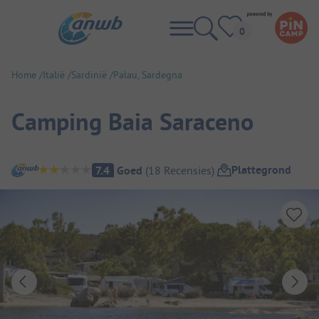
Home
Italië
Sardinië
Palau, Sardegna
Camping Baia Saraceno
Camping overzicht
Plattegrond
7.4
Goed
(
18
Recensies
)