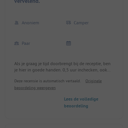
vervelend.
bereikbaar.
We kunnen de slechte beoordelingen niet
begrijpen.
Anoniem
Camper
We zouden zeker terugkomen.
Paar
Als je graag je tijd doorbrengt bij de receptie, ben
je hier in goede handen. 0,5 uur inchecken, ook
0,5 uur uitchecken; zonder tussenkomst van
Deze recensie is automatisch vertaald.
Originele
andere mensen.
beoordeling weergeven
Lees de volledige
beoordeling