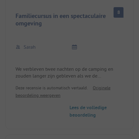
8
Familiecursus in een spectaculaire
omgeving
Sarah
We verbleven twee nachten op de camping en
zouden langer zijn gebleven als we de
aansluitende kampeerplaats niet al hadden
Deze recensie is automatisch vertaald.
Originele
geboekt. Het personeel is supervriendelijk, de hele
beoordeling weergeven
sfeer op de camping is erg prettig, wat wordt
overgebracht op alle aanwezigen. Het absolute
Lees de volledige
hoogtepunt is de ligging aan zee en het uitzicht
beoordeling
op de rotsformaties. Het sanitair is schoon en
wordt regelmatig schoongemaakt. Alleen de
prijzen in de supermarkt op de camping zijn vrij
hoog, maar er is de volgende reguliere supermarkt