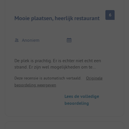
6
Mooie plaatsen, heerlijk restaurant
Anoniem
De plek is prachtig. Er is echter niet echt een
strand. Er zijn wel mogelijkheden om te
zwemmen, maar het strand is zo smal dat er geen
Deze recensie is automatisch vertaald.
Originele
handdoek op past. Het sanitair is wat ouder. Goed
beoordeling weergeven
voor een doorreis met kinderen, maar niet veel
meer.
Lees de volledige
beoordeling