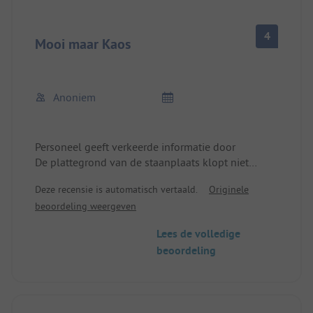
op 1,5 km. De broodjes 's ochtends zijn heerlijk en
de prijs is helemaal redelijk.
4
Mooi maar Kaos
Anoniem
Personeel geeft verkeerde informatie door
De plattegrond van de staanplaats klopt niet
Een normale kampeerplaats volgens het plan en
Deze recensie is automatisch vertaald.
Originele
de informatie wordt na een paar dagen een
beoordeling weergeven
premium kampeerplaats en dus meer dan 20€
duurder omdat de ADAC korting niet meer van
Lees de volledige
toepassing is.
beoordeling
Manager komt niet opdagen ondanks belofte
Sanitair slechts voorwaardelijk goed