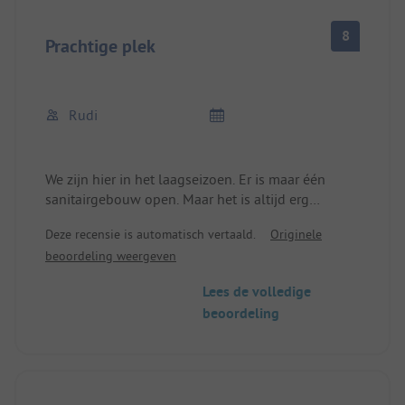
8
Prachtige plek
Rudi
We zijn hier in het laagseizoen. Er is maar één
sanitairgebouw open. Maar het is altijd erg
schoon. Het personeel is erg vriendelijk. De kleine
Deze recensie is automatisch vertaald.
Originele
markt heeft alles wat je nodig hebt. Wat wij leuk
beoordeling weergeven
vonden is dat ze af willen van plastic waterflessen.
Ze bieden een automaat waar je water kunt
Lees de volledige
tappen. Het duurt ongeveer 15 minuten om naar
beoordeling
Palau te lopen.