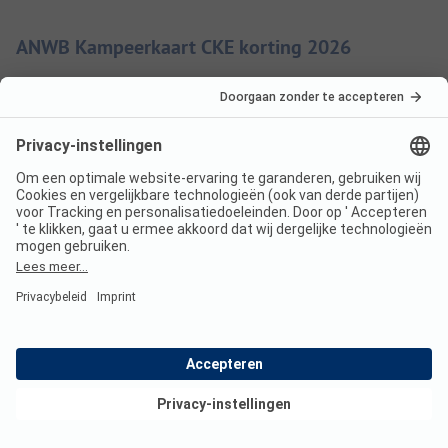
ANWB Kampeerkaart CKE korting 2026
De korting wordt verleend op de overnachtingsprijs en
eventueel bijkomende persoonskosten. De ANWB
Kampeerkaart CKE is een betaald aanbod van ANWB B.V.
Meer
Staanplaats
Laagseizoen
Korting %
Per nacht
Van
32,00 EUR
01-04
-
31-05
-
15%
Van
27,20 EUR
Bekijk deals