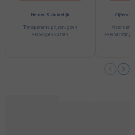
Helder & duidelijk
Cijfers s
Transparante prijzen, geen
Meer dan 5
verborgen kosten
overnachtingen
m