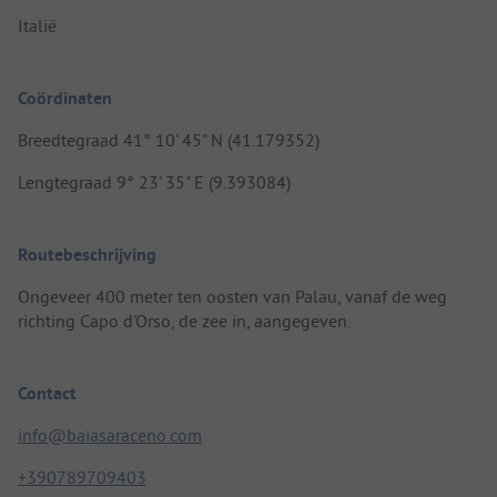
Italië
Coördinaten
Breedtegraad 41° 10' 45" N (41.179352)
Lengtegraad 9° 23' 35" E (9.393084)
Routebeschrijving
Ongeveer 400 meter ten oosten van Palau, vanaf de weg
richting Capo d'Orso, de zee in, aangegeven.
Contact
info@baiasaraceno.com
+390789709403