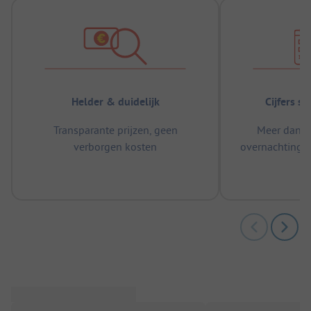
Helder & duidelijk
Cijfers s
Transparante prijzen, geen
Meer dan 5
verborgen kosten
overnachtingen
m