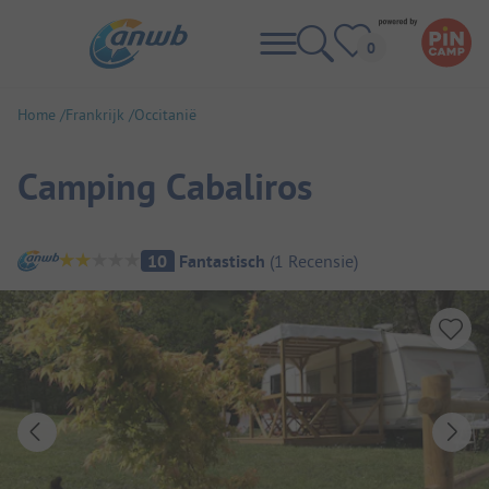
Home
Frankrijk
Occitanië
Camping Cabaliros
Camping overzicht
10
Fantastisch
(
1
Recensie
)