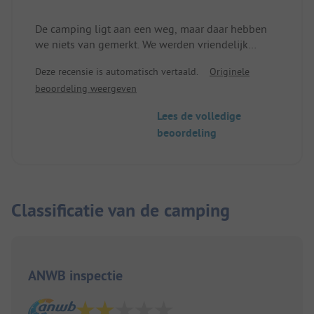
De camping ligt aan een weg, maar daar hebben
we niets van gemerkt. We werden vriendelijk
ontvangen en je kunt brood bestellen om te
Deze recensie is automatisch vertaald.
Originele
volgen. Het sanitair is schoon en wordt regelmatig
beoordeling weergeven
onderhouden. Graag nog eens
Lees de volledige
beoordeling
Classificatie van de camping
ANWB inspectie