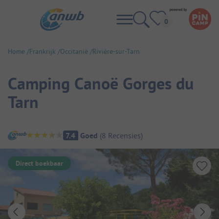
Home
Frankrijk
Occitanië
Rivière-sur-Tarn
Camping Canoë Gorges du
Tarn
Camping overzicht
7.4
Goed
(
8
Recensies
)
Direct boekbaar