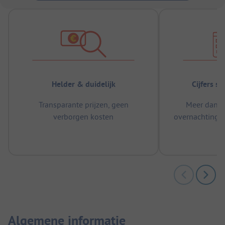
Helder & duidelijk
Cijfers s
Transparante prijzen, geen
Meer dan 5
verborgen kosten
overnachtingen
m
Algemene informatie