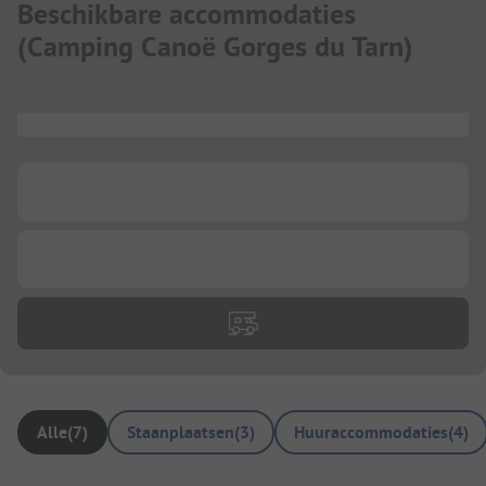
Beschikbare accommodaties
(
Camping Canoë Gorges du Tarn
)
...
...
...
Alle
(
7
)
Staanplaatsen
(
3
)
Huuraccommodaties
(
4
)