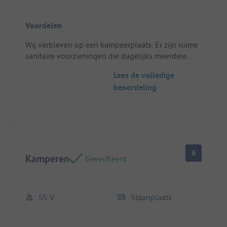
Voordelen
Wij verbleven op een kampeerplaats. Er zijn ruime
sanitaire voorzieningen die dagelijks meerdere
keren worden schoongemaakt. Plekken zijn
Lees de volledige
schaduwrijk. Camping ligt direct aan de rivier
beoordeling
waardoor wij het aanwezige zwembad minimaal
hebben bezocht.
Er is voor jong en oud vermaak.
Echt een aan te raden kleinschalige camping
Standplaats/Huuraccommodatie: Schaduwrijk.
Rivier is vanaf alle plekken heel makkelijk
6
bereikbaar
Kamperen
Geverifieerd
SS V
Staanplaats