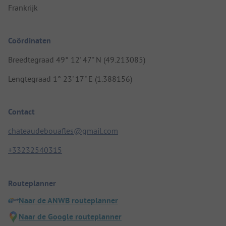
Frankrijk
Coördinaten
Breedtegraad 49° 12' 47" N (49.213085)
Lengtegraad 1° 23' 17" E (1.388156)
Contact
chateaudebouafles@gmail.com
+33232540315
Routeplanner
Naar de ANWB routeplanner
Naar de Google routeplanner