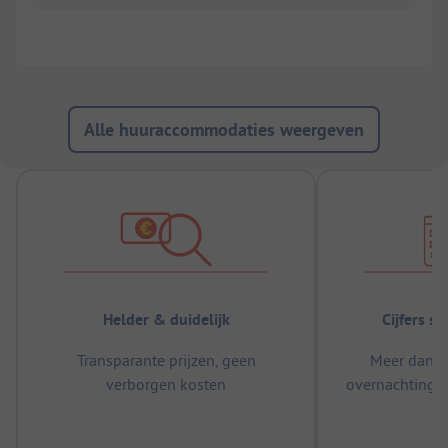
Alle huuraccommodaties weergeven
Helder & duidelijk
Cijfers s
Transparante prijzen, geen
Meer dan 5
verborgen kosten
overnachtingen
m