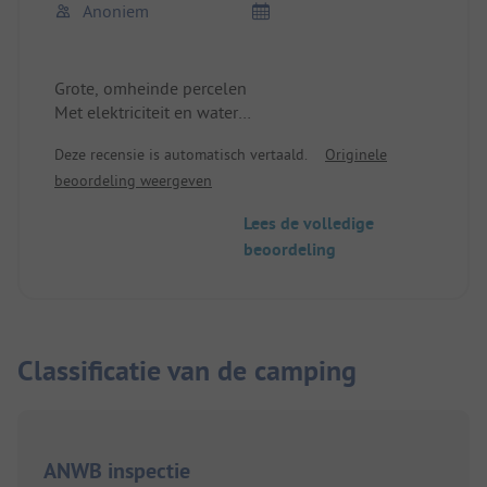
Anoniem
Grote, omheinde percelen
Met elektriciteit en water
Stokbrood service
Deze recensie is automatisch vertaald.
Originele
Goede plek om Rouen en Normandië te verkennen
beoordeling weergeven
Lees de volledige
beoordeling
Classificatie van de camping
ANWB inspectie