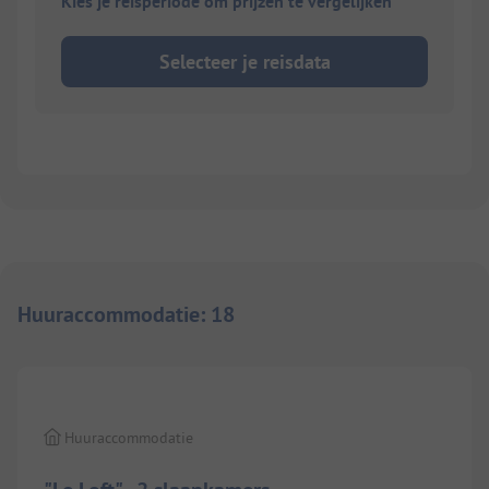
Kies je reisperiode om prijzen te vergelijken
Selecteer je reisdata
Huuraccommodatie
:
18
1/
4
Huuraccommodatie