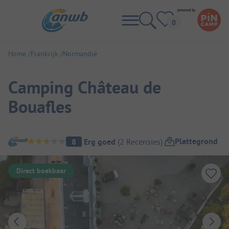
Home
Frankrijk
Normandië
Camping Château de
Bouafles
Camping overzicht
Plattegrond
8
Erg goed
(
2
Recensies
)
Direct boekbaar