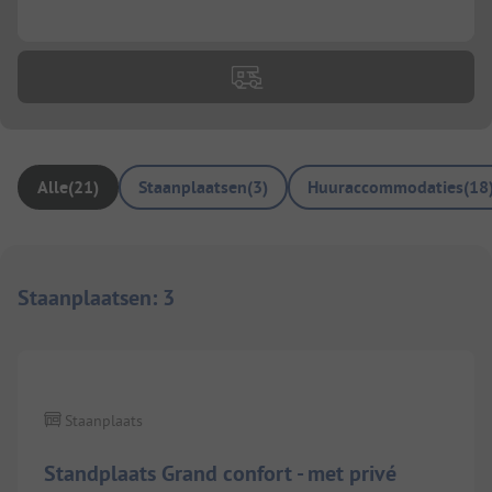
...
Alle
(
21
)
Staanplaatsen
(
3
)
Huuraccommodaties
(
18
Staanplaatsen
:
3
1/
3
Staanplaats
Standplaats Grand confort - met privé