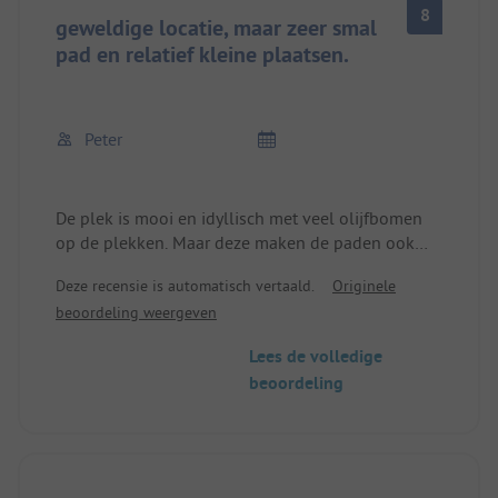
8
geweldige locatie, maar zeer smal
pad en relatief kleine plaatsen.
Peter
De plek is mooi en idyllisch met veel olijfbomen
op de plekken. Maar deze maken de paden ook
erg smal. Je moet voorzichtig zijn met 7m. Voor de
Deze recensie is automatisch vertaald.
Originele
rest past alles hier. Schoon sanitair, een klein
beoordeling weergeven
winkeltje met alles wat je nodig hebt, alles kost
natuurlijk wel wat. De supermarkt bereik je met de
Lees de volledige
fiets in 10 minuten. Helaas is het zwembad begin
beoordeling
oktober al gesloten, maar het meer is goed
bereikbaar. Bardolino en Garda zijn dichtbij. In
principe een aanrader.