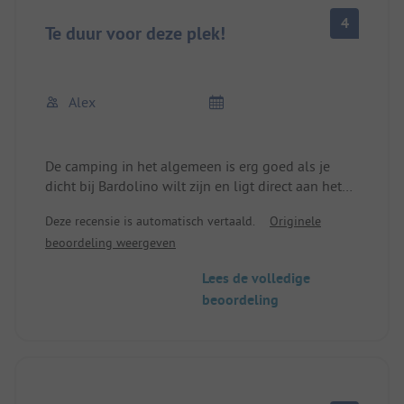
4
Te duur voor deze plek!
Alex
De camping in het algemeen is erg goed als je
dicht bij Bardolino wilt zijn en ligt direct aan het
meer (gewoon over het wandel/fietspad lopen).
Deze recensie is automatisch vertaald.
Originele
Sanitair is eigenlijk schoon maar verouderd.
beoordeling weergeven
Wij moesten 37€ per nacht betalen in het
Lees de volledige
laagseizoen (camper + 2 personen), 5* camping bij
beoordeling
Lazise kostte 23€ per nacht met gloednieuw
sanitair etc! Dus in mijn ogen nooit verantwoord!
Op de eerste rij na liggen de plaatsen op een
helling waardoor je vaak schuin staat, plaatsen
zijn ook krap berekend qua grootte, naar het
restaurant zijn we niet geweest, het