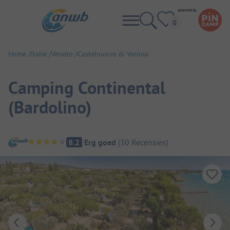
Home
Italië
Veneto
Castelnuovo di Verona
Camping Continental
(Bardolino)
Camping overzicht
8.2
Erg goed
(
30
Recensies
)