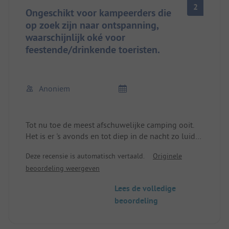
2
zwembadgedeelte is ok maar er was eind
Ongeschikt voor kampeerders die
september niemand...
op zoek zijn naar ontspanning,
waarschijnlijk oké voor
Teleurgesteld gewoon vanwege de prijs die niet
feestende/drinkende toeristen.
gerechtvaardigd is en de CP maakt er misbruik van
omdat er in de buurt van Bardolino weinig CP zijn
en meestal niet groot.
Anoniem
Tot nu toe de meest afschuwelijke camping ooit.
Het is er 's avonds en tot diep in de nacht zo luid
door dronken tieners met draagbare megaspeakers
Deze recensie is automatisch vertaald.
Originele
en bars met life muziek. We hadden een constante
beoordeling weergeven
80 dB op de camping tot 23:30 op een avond. Het
was zo luid dat je geen gesprek kon voeren. De
Lees de volledige
receptionisten geven niets om klachten en wijzen
beoordeling
erop dat het strand privé is en de bars hun zaak
niet zijn. Maar je kunt de politie bellen, die toch
niets zou doen.