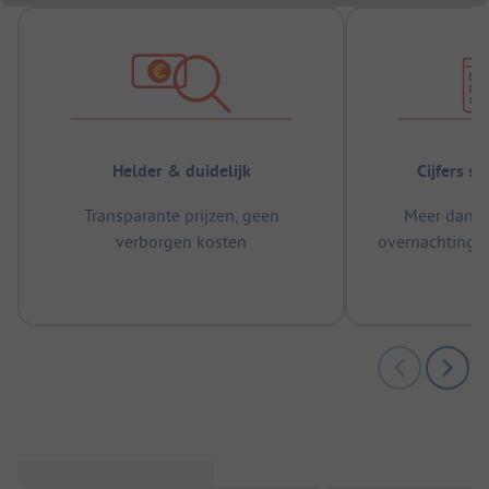
Helder & duidelijk
Cijfers s
Transparante prijzen, geen
Meer dan 5
verborgen kosten
overnachtingen
m