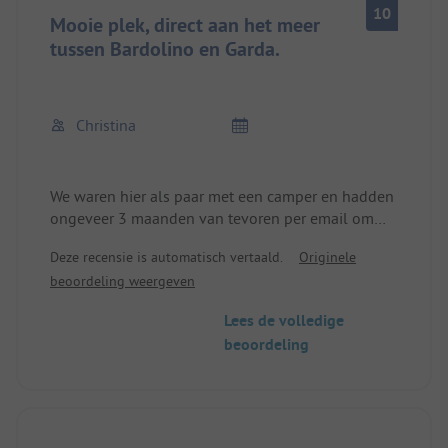
10
Mooie plek, direct aan het meer
tussen Bardolino en Garda.
Christina
We waren hier als paar met een camper en hadden
ongeveer 3 maanden van tevoren per email om
een plek gevraagd en konden nog uit een paar
Deze recensie is automatisch vertaald.
Originele
plaatsen kiezen.
beoordeling weergeven
Men ontvangt foto's van de campingplaats, wat ik
een goed idee vind.
Lees de volledige
Niet alle plaatsen hebben uitzicht op het meer,
beoordeling
vanwege de helling en een dichte hoge heg naar
het voetpad, die de plek beneden van het meer
afscheidt.
Bij aankomst moet je altijd eerst te voet naar de