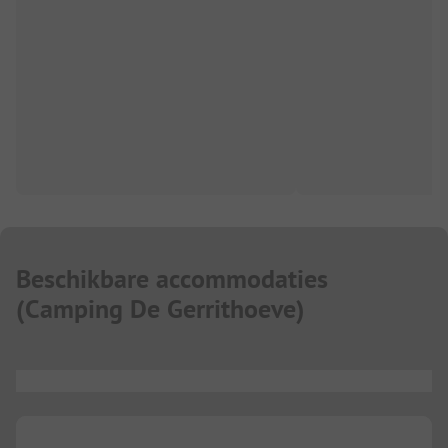
Beschikbare accommodaties
(
Camping De Gerrithoeve
)
...
...