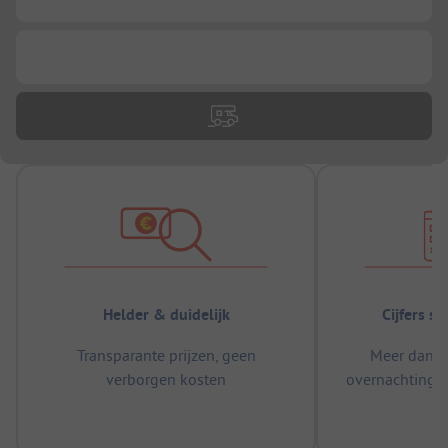
...
Helder & duidelijk
Cijfers s
Transparante prijzen, geen
Meer dan 5
verborgen kosten
overnachtingen
m