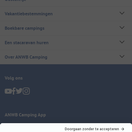
Vakantiebestemmingen
Boekbare campings
Een stacaravan huren
Over ANWB Camping
Volg ons
ANWB Camping App
nu gratis gebruiken