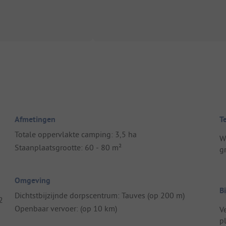
Afmetingen
T
Totale oppervlakte camping: 3,5 ha
W
Staanplaatsgrootte: 60 - 80 m²
g
Omgeving
B
Dichtstbijzijnde dorpscentrum: Tauves (op 200 m)
2
Openbaar vervoer: (op 10 km)
V
pl