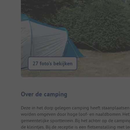
27 foto’s bekijken
Camping introductie
Over de camping
Deze in het dorp gelegen camping heeft staanplaatsen
worden omgeven door hoge loof- en naaldbomen. Het m
gemeentelijke sportterrein. Bij het achter op de camp
de kleintjes. Bij de receptie is een fietsenstalling met 