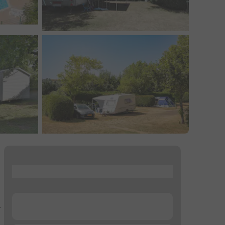
...
...
r