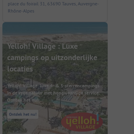
place du foirail 31, 63690 Tauves, Auvergne-
Rhône-Alpes
Yelloh! Village : Luxe
campings op uitzonderlijke
locaties
Yelloh! Village: luxe 4- & 5-sterrencampings
in de vrije natuur met hoogwaardige service.
Ontdek het nu!
Ontdek het nu!