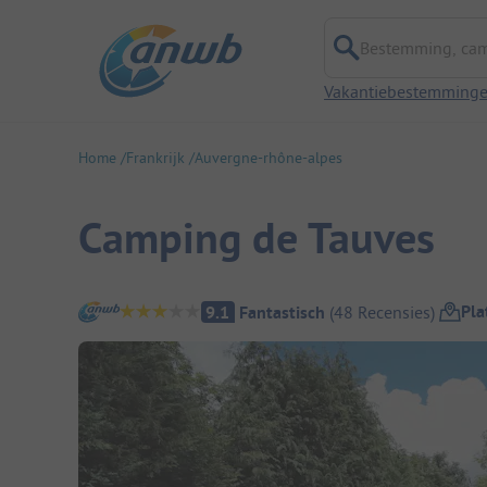
Bestemming, campi
Vakantiebestemming
Home
Frankrijk
Auvergne-rhône-alpes
Camping de Tauves
Camping overzicht
Pla
9.1
Fantastisch
(
48
Recensies
)