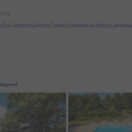
ng
en
Top Campings
Camping Thema's
Inspiratie
Last Minute Campinga
ttegrond