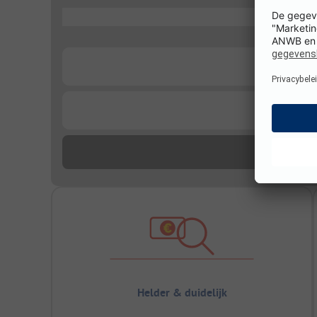
...
...
...
Helder & duidelijk