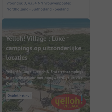
Vroondijk 9, 4354 NN Vrouwenpolder,
Nordholland - Südholland - Seeland
Yelloh! Village : Luxe
campings op uitzonderlijke
locaties
Yelloh! Village: luxe 4- & 5-sterrencampings
in de vrije natuur met hoogwaardige service.
Ontdek het nu!
Ontdek het nu!