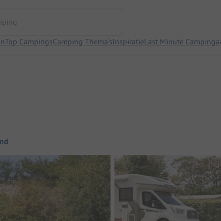
ng
en
Top Campings
Camping Thema's
Inspiratie
Last Minute Campinga
ond