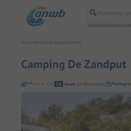
Bestemming, campi
Vakantiebestemming
Home
Nederland
Zeeland
Veere
Camping De Zandput
Camping overzicht
Plattegr
7.6
Goed
(
14
Recensies
)