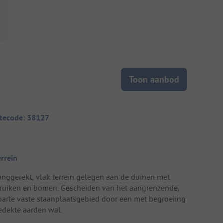
Toon aanbod
itecode: 38127
errein
anggerekt, vlak terrein gelegen aan de duinen met
truiken en bomen. Gescheiden van het aangrenzende,
parte vaste staanplaatsgebied door een met begroeiing
edekte aarden wal.