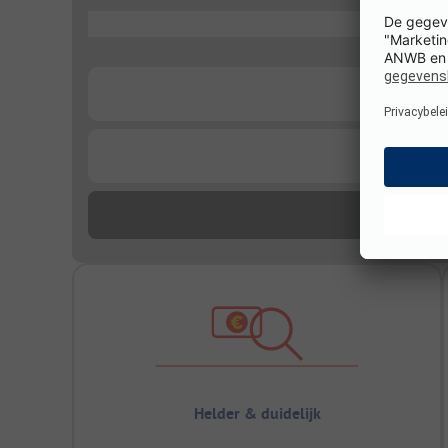
...
...
...
Helder & duidelijk