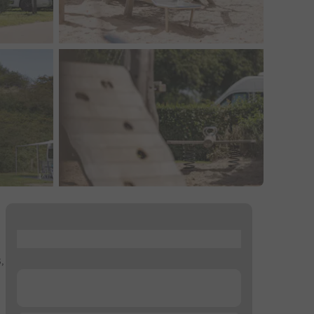
...
,
n
...
n