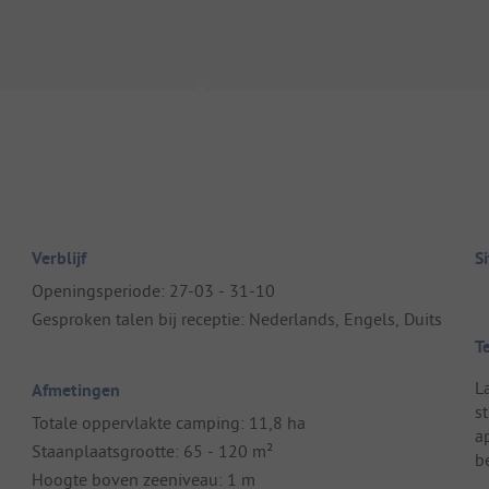
Verblijf
S
Openingsperiode: 27-03 - 31-10
Gesproken talen bij receptie: Nederlands, Engels, Duits
T
L
Afmetingen
s
Totale oppervlakte camping: 11,8 ha
a
Staanplaatsgrootte: 65 - 120 m²
b
Hoogte boven zeeniveau: 1 m