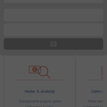
...
...
...
Helder & duidelijk
Cijfers s
Transparante prijzen, geen
Meer dan 5
verborgen kosten
overnachtingen