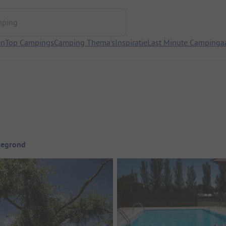
ng
en
Top Campings
Camping Thema's
Inspiratie
Last Minute Campinga
tegrond