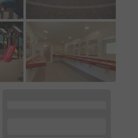
...
...