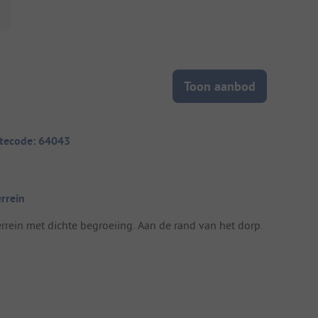
Toon aanbod
itecode: 64043
errein
errein met dichte begroeiing. Aan de rand van het dorp.