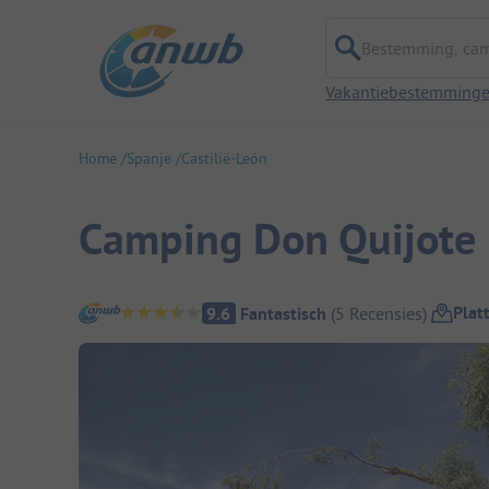
Bestemming, campi
Vakantiebestemming
Home
Spanje
Castilië-León
Camping Don Quijote
Camping overzicht
Plat
9.6
Fantastisch
(
5
Recensies
)