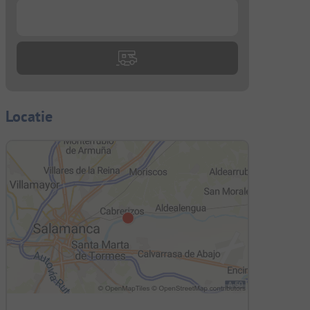
...
Locatie