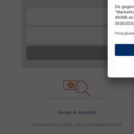
...
...
Helder & duidelijk
Transparante prijzen, geen verborgen kosten