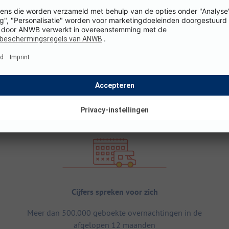
Cijfers spreken voor zich
Meer dan 500.000 geboekte overnachtingen in de
afgelopen 12 maanden