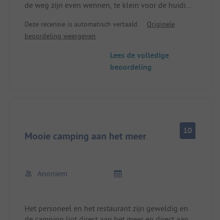
de weg zijn even wennen, te klein voor de huidige
campers en onrustig door nachtelijke "straatraces",
Deze recensie is automatisch vertaald.
Originele
personeel erg vriendelijk, maar voorkomt niet het
beoordeling weergeven
weggooien van flessen e.d. op ongelegen
momenten, het Gardameer is nog steeds een
Lees de volledige
uitstapje waard, ook al worden de
beoordeling
restaurantprijzen langzaam ondraaglijk, zeker als
je het omrekent naar DM.......
10
Mooie camping aan het meer
Anoniem
Het personeel en het restaurant zijn geweldig en
de camping ligt direct aan het meer en direct aan