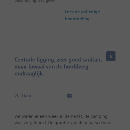
beoordeling weergeven
alles mega schoon, super vriendelijk personeel,
goed restaurant.
Lees de volledige
beoordeling
6
Centrale ligging, zeer goed sanitair,
maar lawaai van de hoofdweg
ondraaglijk.
Dani
We waren er een week in de herfst, de camping
was volgeboekt. De grootte van de plaatsen was
voor ons voldoende, de douches en toiletten