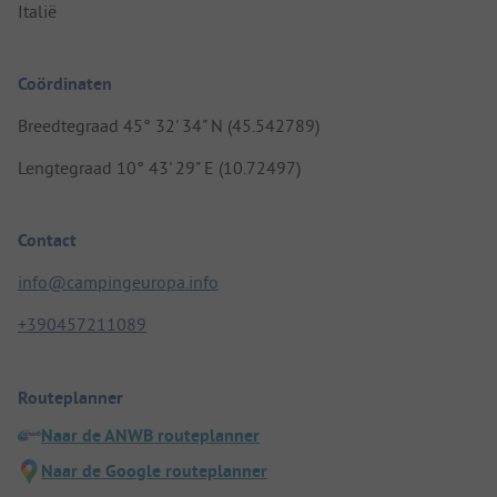
Italië
Coördinaten
Breedtegraad 45° 32' 34" N (45.542789)
Lengtegraad 10° 43' 29" E (10.72497)
Contact
info@campingeuropa.info
+390457211089
Routeplanner
Naar de ANWB routeplanner
Naar de Google routeplanner