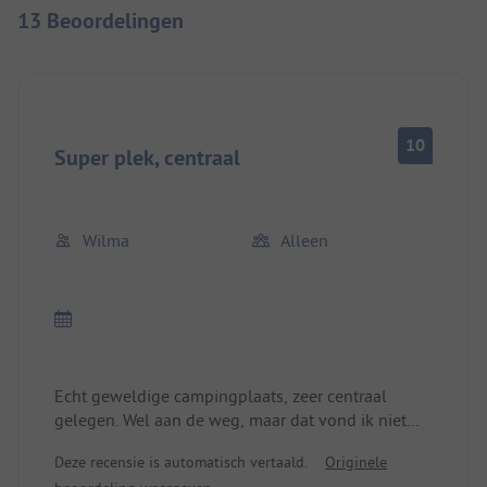
13 Beoordelingen
10
Super plek, centraal
Wilma
Alleen
Echt geweldige campingplaats, zeer centraal
gelegen. Wel aan de weg, maar dat vond ik niet
storend. Geen honden toegestaan. Afstand tot de
Deze recensie is automatisch vertaald.
Originele
sanitaire voorzieningen soms iets verder, maar ok,