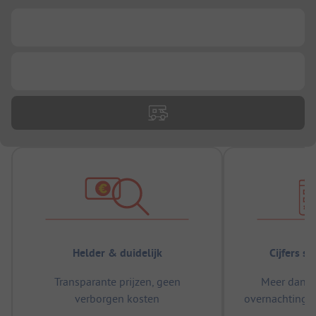
...
...
Helder & duidelijk
Cijfers s
Transparante prijzen, geen
Meer dan 5
verborgen kosten
overnachtingen
m