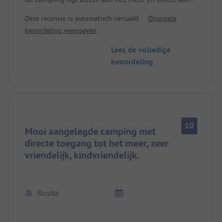
de promenade. Het ligt zeer mooi centraal ten
Deze recensie is automatisch vertaald.
Originele
opzichte van de oude stad en het havengebied.
beoordeling weergeven
Uitzicht op het meer is relatief verstoord door de
huurhuisjes.
Lees de volledige
beoordeling
10
Mooi aangelegde camping met
directe toegang tot het meer, zeer
vriendelijk, kindvriendelijk.
Rosita