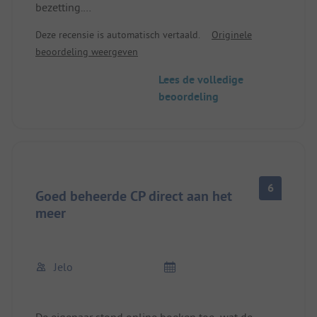
bezetting.
Deze recensie is automatisch vertaald.
Originele
Toiletten en douches met grote luchtramen. Bij
beoordeling weergeven
koel weer is het onaangenaam tochtig.
Lees de volledige
Zeer goede pizza direct op de camping!
beoordeling
6
Goed beheerde CP direct aan het
meer
Jelo
De eigenaar stond online boeken toe, wat de