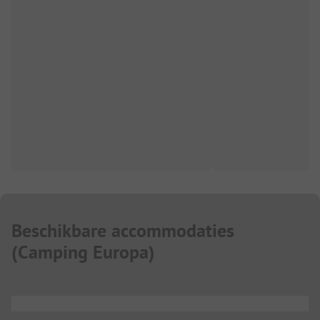
Beschikbare accommodaties
(
Camping Europa
)
...