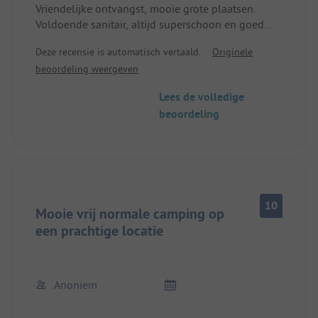
Vriendelijke ontvangst, mooie grote plaatsen.
Voldoende sanitair, altijd superschoon en goed
onderhouden. Directe toegang tot het meer. Klein
Deze recensie is automatisch vertaald.
Originele
restaurantje op het terrein. Centrum en
beoordeling weergeven
winkelmogelijkheden op loopafstand. Kleine,
leuke bungalows te huur voor niet-mobiele
Lees de volledige
kampeerders.
beoordeling
10
Mooie vrij normale camping op
een prachtige locatie
Anoniem