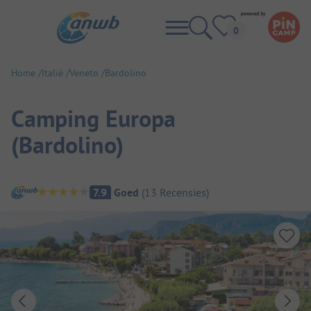
Home
Italië
Veneto
Bardolino
Camping Europa
(Bardolino)
Camping overzicht
7.9
Goed
(
13
Recensies
)