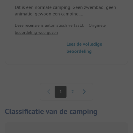
Dit is een normale camping. Geen zwembad, geen
animatie, gewoon een camping.
De weg naar de stad is kort en aangenaam langs
Deze recensie is automatisch vertaald.
Originele
de boulevard.
beoordeling weergeven
Al met al een relaxte plek.
Lees de volledige
beoordeling
Paginering
1
2
Classificatie van de camping