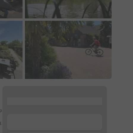
...
p
...
l