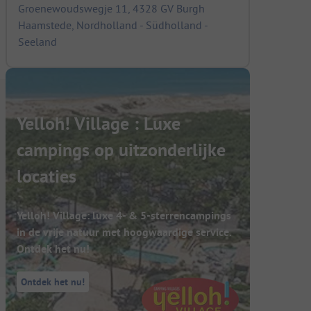
Groenewoudswegje 11, 4328 GV Burgh
Haamstede, Nordholland - Südholland -
Seeland
Yelloh! Village : Luxe
campings op uitzonderlijke
locaties
Yelloh! Village: luxe 4- & 5-sterrencampings
in de vrije natuur met hoogwaardige service.
Ontdek het nu!
Ontdek het nu!