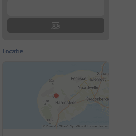
...
Locatie