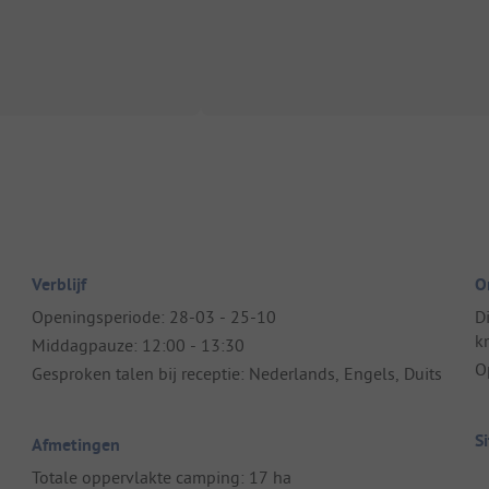
Verblijf
O
Openingsperiode: 28-03 - 25-10
D
k
Middagpauze: 12:00 - 13:30
O
Gesproken talen bij receptie: Nederlands, Engels, Duits
S
Afmetingen
Totale oppervlakte camping: 17 ha