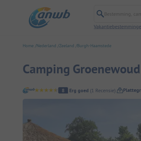
Bestemming, campi
Vakantiebestemming
Home
Nederland
Zeeland
Burgh-Haamstede
Camping Groenewoud
Camping overzicht
Platteg
8
Erg goed
(
1
Recensie
)