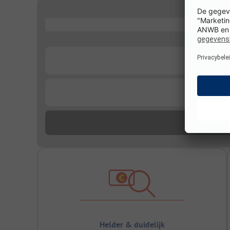
...
...
...
Helder & duidelijk