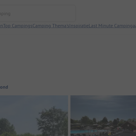
ng
en
Top Campings
Camping Thema's
Inspiratie
Last Minute Campinga
rond