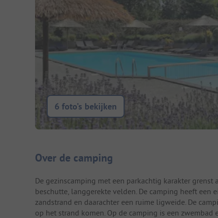
6 foto’s bekijken
Camping introductie
Over de camping
De gezinscamping met een parkachtig karakter grenst 
beschutte, langgerekte velden. De camping heeft een ei
zandstrand en daarachter een ruime ligweide. De campin
op het strand komen. Op de camping is een zwembad en 