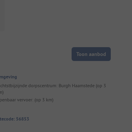
Toon aanbod
mgeving
ichtstbijzijnde dorpscentrum: Burgh Haamstede (op 3
m)
penbaar vervoer: (op 3 km)
itecode: 56853