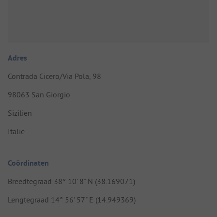
Adres
Contrada Cicero/Via Pola, 98
98063 San Giorgio
Sizilien
Italië
Coördinaten
Breedtegraad 38° 10' 8" N (38.169071)
Lengtegraad 14° 56' 57" E (14.949369)