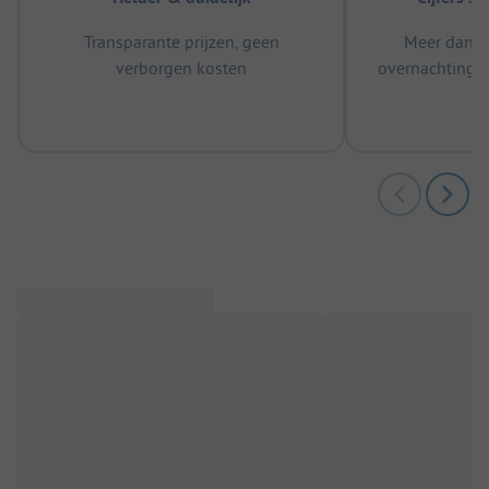
Transparante prijzen, geen
Meer dan 5
verborgen kosten
overnachtingen
m