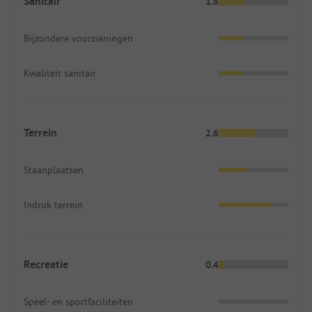
Sanitair
1.8
Bijzondere voorzieningen
Kwaliteit sanitair
Terrein
2.6
Staanplaatsen
Indruk terrein
Recreatie
0.4
Speel- en sportfaciliteiten