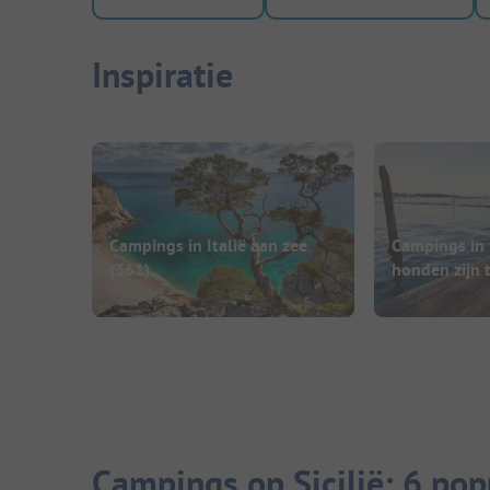
Inspiratie
Campings in Italië aan zee
Campings in 
(361)
honden zijn 
Campings op Sicilië: 6 po