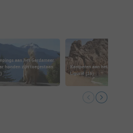
mpings aan het Gardameer
ar honden zijn toegestaan
Kamperen aan het strand in
)
Ligurië
(16)