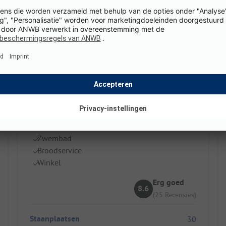
Mons Gibel Camping Park
Italië / Sicilië / Catania
Zwembad
Broodservice
Winkel
Erg goed
8.6
(25 Recensies)
Staanplaatsen
30