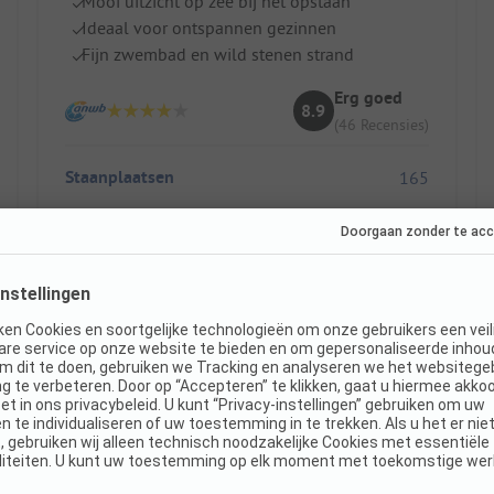
Mooi uitzicht op zee bij het opstaan
Ideaal voor ontspannen gezinnen
Fijn zwembad en wild stenen strand
Erg goed
8.9
(46 Recensies)
Staanplaatsen
165
Huuraccommodaties
35
Toon prijs
Direct boekbaar