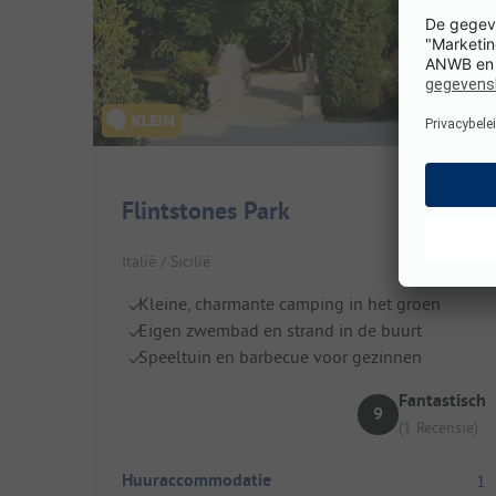
Flintstones Park
Italië / Sicilië
Kleine, charmante camping in het groen
Eigen zwembad en strand in de buurt
Speeltuin en barbecue voor gezinnen
Fantastisch
9
(1 Recensie)
Huuraccommodatie
1