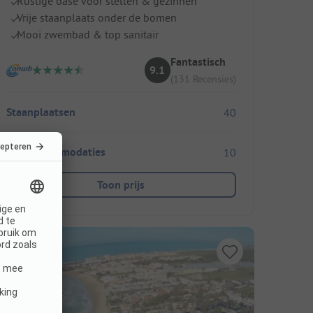
Rustige oase voor stellen & gezinnen
Vrije staanplaats onder de bomen
Mooi zwembad & top sanitair
Fantastisch
9.1
(131 Recensies)
Staanplaatsen
40
Huuraccommodaties
10
Toon prijs