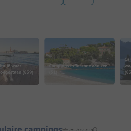
Ca
Italië waar
Campings in Toscane aan zee
wa
toegestaan
(839)
(51)
(83
pulaire campings
Info over de sortering