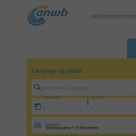
Vakantiebestemming
Campings op Sicilië
Bestemming, camping
Aankomst
Vertrek
-
-
Gasten