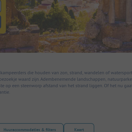
 zoeken naar staanplaatsen
lterknop huuraccommodaties om te zoeken naar huuraccommodaties
or kampeerders die houden van zon, strand, wandelen of watersport.
en bezoekje waard zijn. Adembenemende landschappen, natuurparke
te op een steenworp afstand van het strand liggen. Of het nu gaat
ntie.
Huuraccommodaties & filters
Kaart