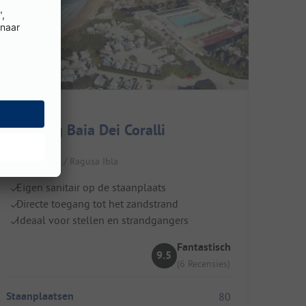
Camping Baia Dei Coralli
Italië / Sicilië / Ragusa Ibla
Eigen sanitair op de staanplaats
Directe toegang tot het zandstrand
Ideaal voor stellen en strandgangers
Fantastisch
9.5
(6 Recensies)
Staanplaatsen
80