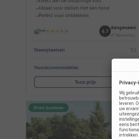
Direct aan de rotsachtige kust
Ideaal voor stellen met een hond
Perfect voor ontdekkers
Aangenaam
6.7
(9 Recensies)
Staanplaatsen
52
Huuraccommodaties
28
Toon prijs
Direct boekbaar