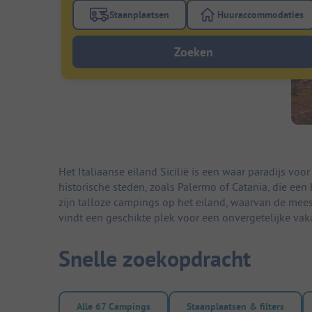
Staanplaatsen
Huuraccommodaties
Gebruik de filterknop staanplaatsen om te
Gebruik de fi
Zoeken
Het Italiaanse eiland Sicilië is een waar paradijs vo
historische steden, zoals Palermo of Catania, die e
zijn talloze campings op het eiland, waarvan de mees
vindt een geschikte plek voor een onvergetelijke vaka
Snelle zoekopdracht
Alle 67 Campings
Staanplaatsen & filters