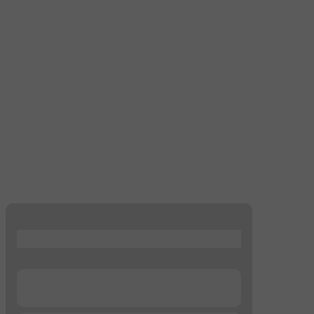
...
...