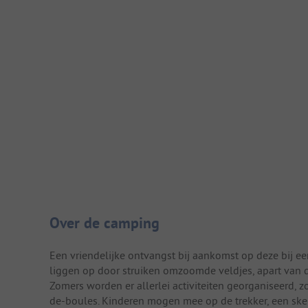
Camping introductie
Over de camping
Een vriendelijke ontvangst bij aankomst op deze bij e
liggen op door struiken omzoomde veldjes, apart van d
Zomers worden er allerlei activiteiten georganiseerd, 
de-boules. Kinderen mogen mee op de trekker, een skel