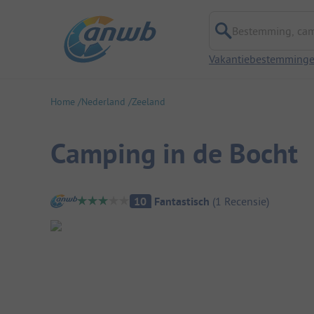
Bestemming, campi
Vakantiebestemming
Home
Nederland
Zeeland
Camping in de Bocht
Camping overzicht
10
Fantastisch
(
1
Recensie
)