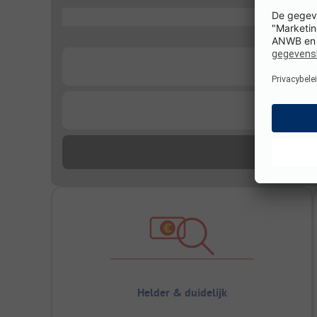
...
...
...
Helder & duidelijk