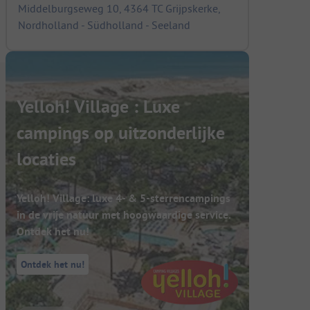
Middelburgseweg 10, 4364 TC Grijpskerke,
Nordholland - Südholland - Seeland
Yelloh! Village : Luxe
campings op uitzonderlijke
locaties
Yelloh! Village: luxe 4- & 5-sterrencampings
in de vrije natuur met hoogwaardige service.
Ontdek het nu!
Ontdek het nu!