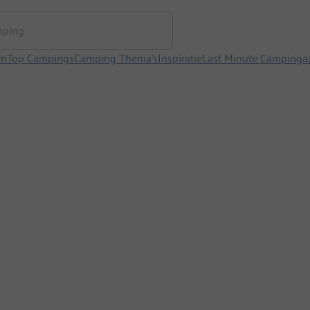
ng
en
Top Campings
Camping Thema's
Inspiratie
Last Minute Campinga