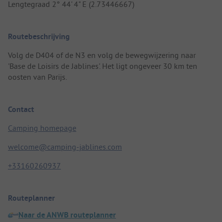
Lengtegraad 2° 44' 4" E (2.73446667)
Routebeschrijving
Volg de D404 of de N3 en volg de bewegwijzering naar
'Base de Loisirs de Jablines'. Het ligt ongeveer 30 km ten
oosten van Parijs.
Contact
Camping homepage
welcome@camping-jablines.com
+33160260937
Routeplanner
Naar de ANWB routeplanner