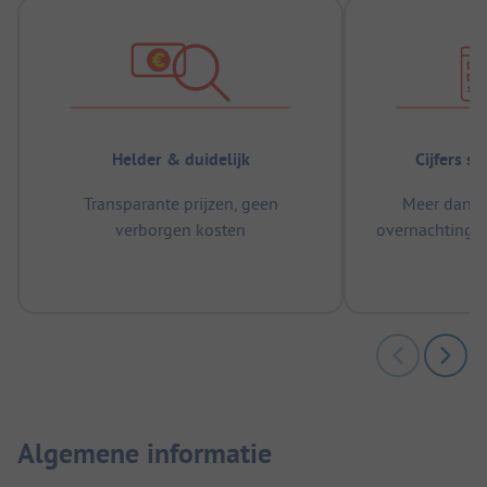
Helder & duidelijk
Cijfers s
Transparante prijzen, geen
Meer dan 5
verborgen kosten
overnachtingen
m
Algemene informatie