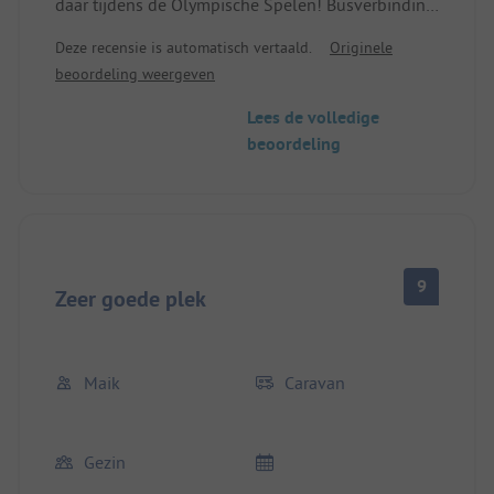
daar tijdens de Olympische Spelen! Busverbinding
vanaf 6.15 naar Disneyland en van daar naar Parijs
Deze recensie is automatisch vertaald.
Originele
met de trein! Laatste bus terug naar de plek om
beoordeling weergeven
23.55!
Lees de volledige
beoordeling
9
Zeer goede plek
Maik
Caravan
Gezin