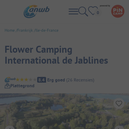
Home
Frankrijk
Ile-de-France
Flower Camping
International de Jablines
Camping overzicht
8.4
Erg goed
(
26
Recensies
)
Plattegrond