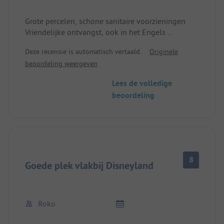
Grote percelen, schone sanitaire voorzieningen
Vriendelijke ontvangst, ook in het Engels
Broodjesservice top en voordelig
Deze recensie is automatisch vertaald.
Originele
Je moet zelf beslissen of je met de bus of auto
beoordeling weergeven
naar Disneyland gaat, voor ons was het met vier
personen met de auto goedkoper en flexibeler
Lees de volledige
beoordeling
8
Goede plek vlakbij Disneyland
Roko