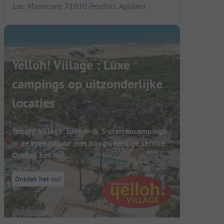
Loc. Manacore, 71010 Peschici, Apulien
Yelloh! Village : Luxe
campings op uitzonderlijke
locaties
Yelloh! Village: luxe 4- & 5-sterrencampings
in de vrije natuur met hoogwaardige service.
Ontdek het nu!
Ontdek het nu!