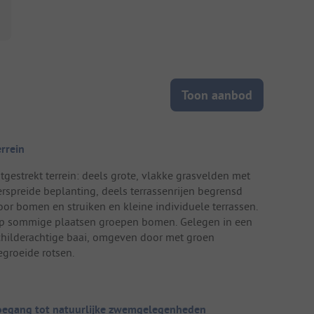
Toon aanbod
errein
itgestrekt terrein: deels grote, vlakke grasvelden met
erspreide beplanting, deels terrassenrijen begrensd
oor bomen en struiken en kleine individuele terrassen.
p sommige plaatsen groepen bomen. Gelegen in een
childerachtige baai, omgeven door met groen
egroeide rotsen.
oegang tot natuurlijke zwemgelegenheden