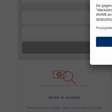
...
...
...
Helder & duidelijk
Transparante prijzen, geen verborgen kosten