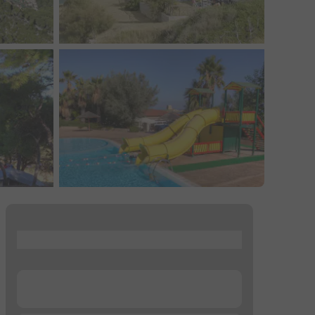
...
...