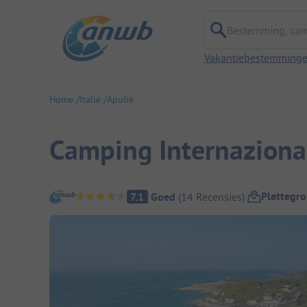
Bestemming, campi
Vakantiebestemming
Home
Italië
Apulië
Camping Internaziona
Camping overzicht
Plattegr
7.1
Goed
(
14
Recensies
)