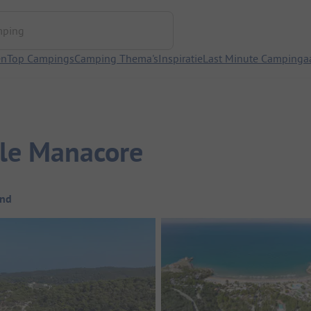
ng
en
Top Campings
Camping Thema's
Inspiratie
Last Minute Campinga
le Manacore
ond