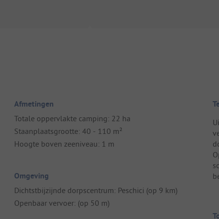
Afmetingen
T
Totale oppervlakte camping: 22 ha
U
Staanplaatsgrootte: 40 - 110 m²
v
Hoogte boven zeeniveau: 1 m
d
O
s
Omgeving
b
Dichtstbijzijnde dorpscentrum: Peschici (op 9 km)
Openbaar vervoer: (op 50 m)
T