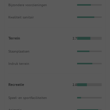
Bijzondere voorzieningen
Kwaliteit sanitair
Terrein
2.7
Staanplaatsen
Indruk terrein
Recreatie
2.0
Speel- en sportfaciliteiten
Animatie