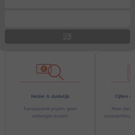
...
Helder & duidelijk
Cijfers s
Transparante prijzen, geen
Meer dan 5
verborgen kosten
overnachtingen
m