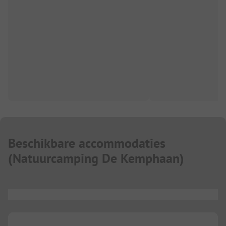
Beschikbare accommodaties
(
Natuurcamping De Kemphaan
)
...
...