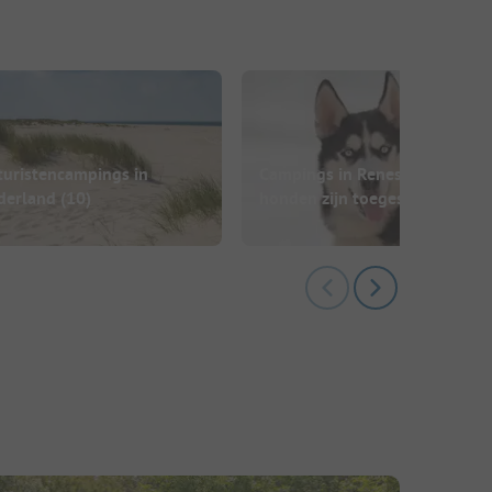
turistencampings in
Campings in Renesse waar
derland
(10)
honden zijn toegestaan
(4)