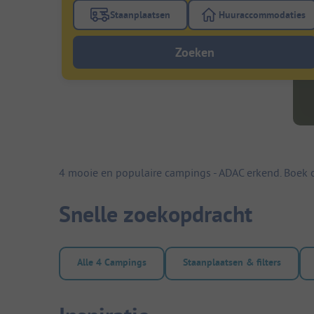
Staanplaatsen
Huuraccommodaties
Gebruik de filterknop staanplaatsen om te
Gebruik de fi
Zoeken
4 mooie en populaire campings - ADAC erkend. Boek 
Snelle zoekopdracht
Alle 4 Campings
Staanplaatsen & filters