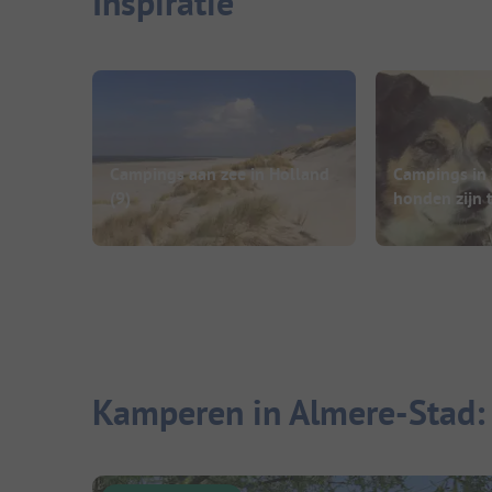
Inspiratie
Campings aan zee in Holland
Campings in
(9)
honden zijn 
Kamperen in Almere-Stad: