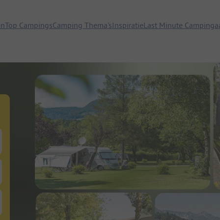
en
Top Campings
Camping Thema's
Inspiratie
Last Minute Campinga