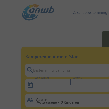
Vakantiebestemming
Kamperen in Almere-Stad
Bestemming, camping
Aankomst
Vertrek
-
-
Gasten