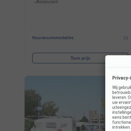
Restaurant
Huuraccommodaties
26
Toon prijs