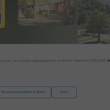
 zoeken naar staanplaatsen
lterknop huuraccommodaties om te zoeken naar huuraccommodaties
caravan- en camper staanplaatsen in Almere-Stad met PiNCAMP. ❤️
Huuraccommodaties & filters
Kaart