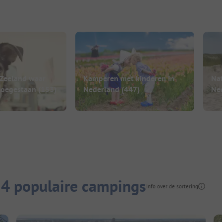
 Zeeland waar
Kamperen met kinderen in
Na
toegestaan
(153)
Nederland
(447)
Ne
 4 populaire campings
Info over de sortering