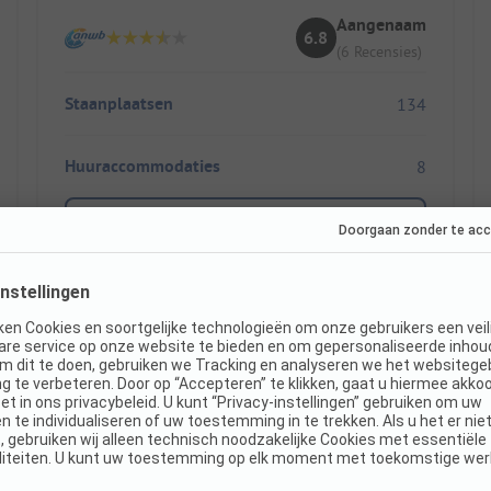
Aangenaam
6.8
(6 Recensies)
Staanplaatsen
134
Huuraccommodaties
8
Toon prijs