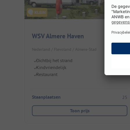
WSV Almere Haven
Nederland / Flevoland / Almere-Stad
Dichtbij het strand
Kindvriendelijk
Restaurant
Staanplaatsen
25
Toon prijs