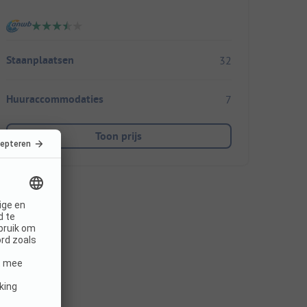
Staanplaatsen
32
Huuraccommodaties
7
Toon prijs