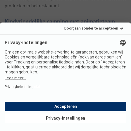
producten in het restaurant.
Kindvriendelijke camping met animatieteam
Camping Sandaya La Barque is een kindvriendelijke camping
waar je een stacaravan huurt of overnacht met je eigen tent
of caravan. Kom lekker tot rust bij het zwembad of laat je
vermaken door het animatieteam. Er worden voor jong en
oud spelletjes, sporttoernooien, poolparty's en andere
evenementen georganiseerd.
Ontdek de omgeving van Saint Aygulf op de
mountainbike
Wil je de omgeving ontdekken? Huur dan een mountainbike.
Je bereikt binnen een half uur het strand en het centrum van
Bekijk deals
Saint Aygulf. Sluit de dag hier af op een terrasje. Ook op de
camping vind je eveneens een gezellig restaurant genaamd