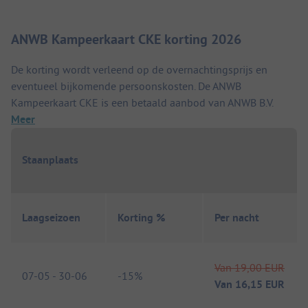
ANWB Kampeerkaart CKE korting 2026
De korting wordt verleend op de overnachtingsprijs en
eventueel bijkomende persoonskosten. De ANWB
Kampeerkaart CKE is een betaald aanbod van ANWB B.V.
Meer
Staanplaats
Laagseizoen
Korting %
Per nacht
Van
19,00 EUR
07-05
-
30-06
-
15%
Van
16,15 EUR