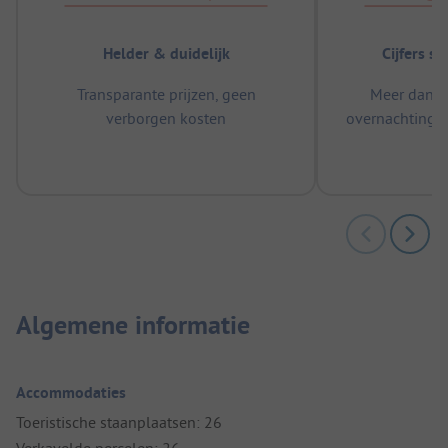
Helder & duidelijk
Cijfers s
Transparante prijzen, geen
Meer dan 5
verborgen kosten
overnachtingen
m
Algemene informatie
Accommodaties
Toeristische staanplaatsen: 26
Verkavelde percelen: 26