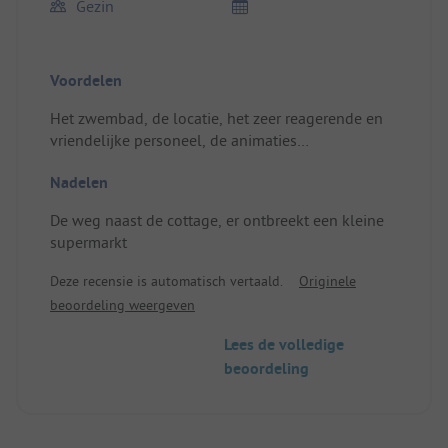
Gezin
Voordelen
Het zwembad, de locatie, het zeer reagerende en
vriendelijke personeel, de animaties
Plaats/Huisvesting: Goed uitgerust, comfortabel
Nadelen
matras
De weg naast de cottage, er ontbreekt een kleine
supermarkt
Deze recensie is automatisch vertaald.
Originele
beoordeling weergeven
Lees de volledige
beoordeling