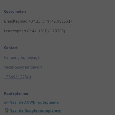
Coördinaten
Breedtegraad 43° 25' 5" N (43.418331)
Lengtegraad 6° 42' 13" E (6.70385)
Contact
Camping homepage
vacances@sandaya.fr
+33498132361
Routeplanner
Naar de ANWB routeplanner
Naar de Google routeplanner