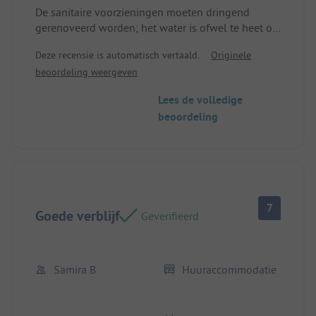
De sanitaire voorzieningen moeten dringend
gerenoveerd worden; het water is ofwel te heet of
te koud.
Deze recensie is automatisch vertaald.
Originele
Standplaats/Huuraccommodatie: De gehele
beoordeling weergeven
sanitaire voorzieningen
Lees de volledige
beoordeling
7
Goede verblijf
Geverifieerd
Samira B
Huuraccommodatie