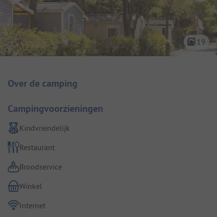
19
Camping introductie
Over de camping
Campingvoorzieningen
Kindvriendelijk
Restaurant
Broodservice
Winkel
Internet