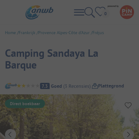
Home
Frankrijk
Provence Alpes-Côte d'Azur
Fréjus
Camping Sandaya La
Barque
Camping overzicht
Plattegrond
7.3
Goed
(
3
Recensies
)
Direct boekbaar