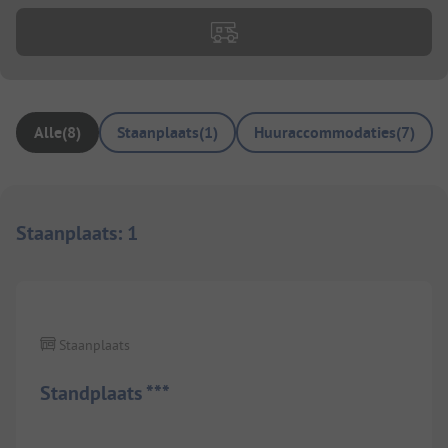
Alle
(
8
)
Staanplaats
(
1
)
Huuraccommodaties
(
7
)
Staanplaats
:
1
Staanplaats
Standplaats ***