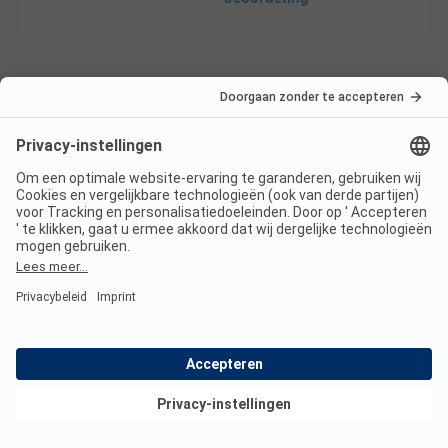
9
Doornacht
Geverifieerd
Philippe M
Staanplaats
Alleen
Voordelen
De ontvangst is echt top, vanaf het eerste contact
Bekijk deals
per telefoon tot aan de reservering, de
uitwisseling per e-mail en uiteindelijk de