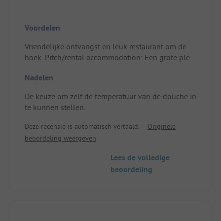
Voordelen
Vriendelijke ontvangst en leuk restaurant om de
hoek. Pitch/rental accommodation: Een grote plek
voor onze tent en altijd keus voor schaduw of zon.
Nadelen
De keuze om zelf de temperatuur van de douche in
te kunnen stellen.
Deze recensie is automatisch vertaald.
Originele
beoordeling weergeven
Lees de volledige
beoordeling