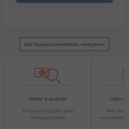
Alle huuraccommodaties weergeven
Helder & duidelijk
Cijfers s
Transparante prijzen, geen
Meer dan 5
verborgen kosten
overnachtingen
m