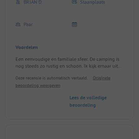
BRIAN D
Staanplaats
Paar
Voordelen
Een eenvoudige en familiale sfeer. De camping is
nog steeds zo rustig en schoon. Ik kijk ernaar uit
om elkaar weer te zien!
Deze recensie is automatisch vertaald.
Originele
Locatie/Huisvesting: Perfect
beoordeling weergeven
Lees de volledige
beoordeling