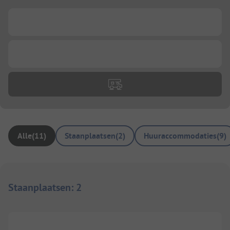
...
...
Alle
(
11
)
Staanplaatsen
(
2
)
Huuraccommodaties
(
9
)
Staanplaatsen
:
2
1/
5