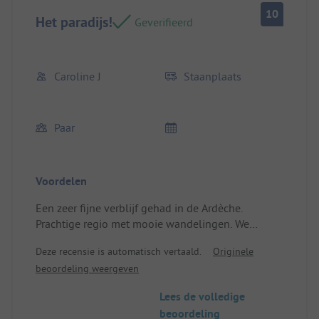
10
Het paradijs!
Geverifieerd
Caroline J
Staanplaats
Paar
Voordelen
Een zeer fijne verblijf gehad in de Ardèche.
Prachtige regio met mooie wandelingen. We
hebben zeer mooie dorpjes bezocht en in de
Deze recensie is automatisch vertaald.
Originele
rivieren gebaad met prachtige landschappen.
beoordeling weergeven
Locatie/Huisvesting: Heel mooie natuurcamping
met een goed beschaduwde plek.
Lees de volledige
Zeer schone sanitaire voorzieningen.
beoordeling