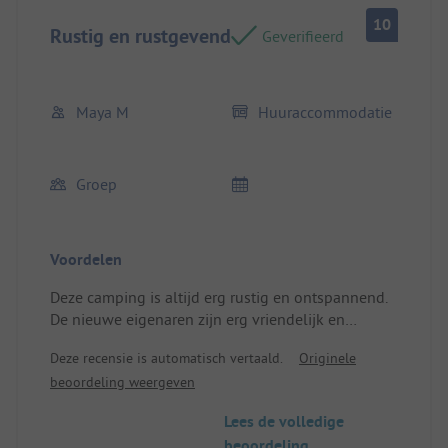
10
Rustig en rustgevend
Geverifieerd
Maya M
Huuraccommodatie
Groep
Voordelen
Deze camping is altijd erg rustig en ontspannend.
De nieuwe eigenaren zijn erg vriendelijk en
zorgzaam. De accommodatie is compleet en
Deze recensie is automatisch vertaald.
Originele
comfortabel. Het is een plek waar ik altijd graag
beoordeling weergeven
kom om tot rust te komen.
Locatie/Huisvesting: De hut is erg mooi,
Lees de volledige
comfortabel en goed uitgerust.
beoordeling