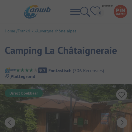
Home
Frankrijk
Auvergne-rhône-alpes
Camping La Châtaigneraie
Camping overzicht
9.7
Fantastisch
(
206
Recensies
)
Plattegrond
Direct boekbaar