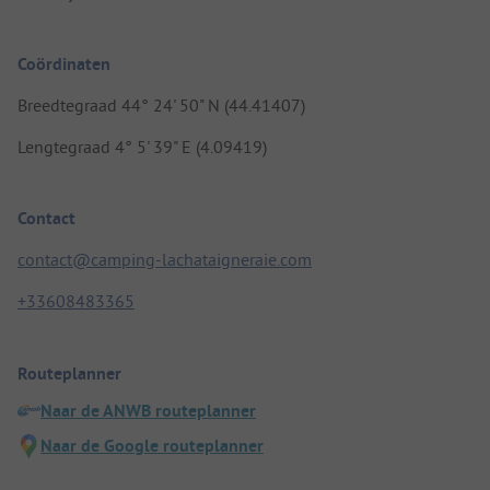
Coördinaten
Breedtegraad 44° 24' 50" N (44.41407)
Lengtegraad 4° 5' 39" E (4.09419)
Contact
contact@camping-lachataigneraie.com
+33608483365
Routeplanner
Naar de ANWB routeplanner
Naar de Google routeplanner