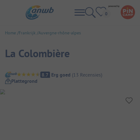
Home
Frankrijk
Auvergne-rhône-alpes
La Colombière
Camping overzicht
8.7
Erg goed
(
13
Recensies
)
Plattegrond