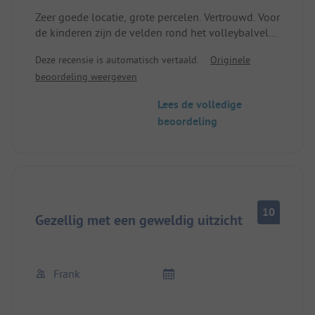
Zeer goede locatie, grote percelen. Vertrouwd. Voor
de kinderen zijn de velden rond het volleybalveld
erg goed. Er zijn altijd andere kinderen en de
Deze recensie is automatisch vertaald.
Originele
kinderen maken snel vriendjes.
beoordeling weergeven
Heerlijke croissants en pizza.
Lees de volledige
beoordeling
10
Gezellig met een geweldig uitzicht
Frank