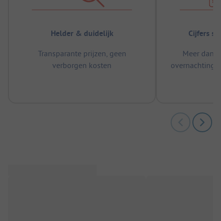
Helder & duidelijk
Cijfers s
Transparante prijzen, geen
Meer dan 5
verborgen kosten
overnachtingen
m