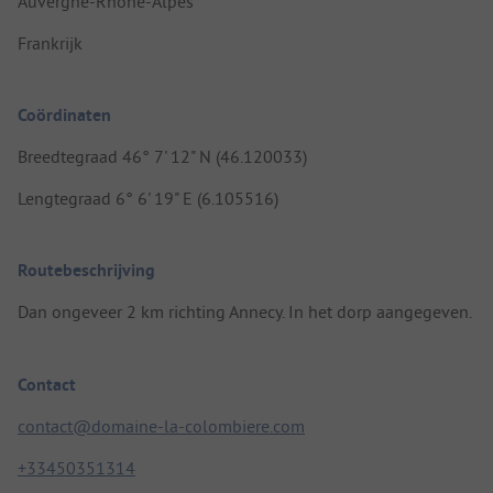
Auvergne-Rhône-Alpes
Frankrijk
Coördinaten
Breedtegraad 46° 7' 12" N (46.120033)
Lengtegraad 6° 6' 19" E (6.105516)
Routebeschrijving
Dan ongeveer 2 km richting Annecy. In het dorp aangegeven.
Contact
contact@domaine-la-colombiere.com
+33450351314