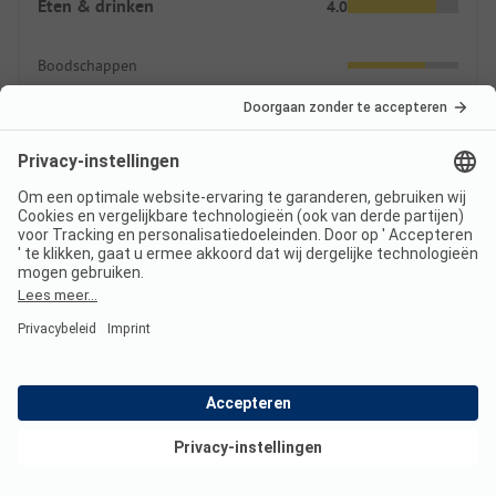
Eten & drinken
4.0
Boodschappen
Eetgelegenheid
Prijzen
Indicatie tarieven 2026
Hoogseizoen prijs per nacht
Bekijk deals
Gezin
vanaf
60,00 EUR