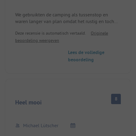
We gebruikten de camping als tussenstop en
waren langer van plan omdat het rustig en toch
centraal gelegen is.
Deze recensie is automatisch vertaald.
Originele
Vriendelijk personeel en service.
beoordeling weergeven
Lees de volledige
beoordeling
8
Heel mooi
Michael Lütscher