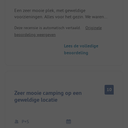
Een zeer mooie plek, met geweldige
voorzieningen. Alles voor het gezin. We waren
slechts één nacht op de plek, maar dat was ook
Deze recensie is automatisch vertaald.
Originele
geweldig.
beoordeling weergeven
Lees de volledige
beoordeling
10
Zeer mooie camping op een
geweldige locatie
P+S