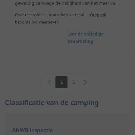
geweldig vanwege de nabijheid van het meer van
Genève enz. Maar het is ook geschikt als
Deze recensie is automatisch vertaald.
Originele
uitvalsbasis voor verdere verkenningen. Inchecken
beoordeling weergeven
was gemakkelijk, je kunt kiezen tussen een
schaduwrijke of zonnige plek en het terrein,
Lees de volledige
inclusief sanitair, is zeer goed onderhouden en
beoordeling
schoon.
Paginering
1
2
Classificatie van de camping
ANWB inspectie