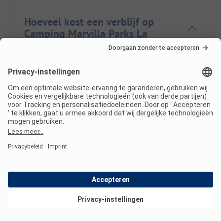
Hoeveel kost een verblijf op
Camping Marvilla Parks La
Plage d'Argens?
De prijzen voor Camping Marvilla Parks La Plage
d'Argens kunnen variëren afhankelijk van het
verblijf (bijv. gekozen periode, personen).
Lees meer
over de prijzen op deze pagina.
Heeft Camping Marvilla Parks
La Plage d'Argens sanitair voor
minder validen?
Bekijk deals
Ja, Camping Marvilla Parks La Plage d'Argens biedt