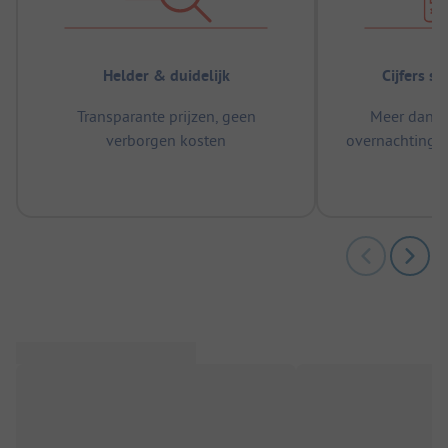
Helder & duidelijk
Cijfers s
Transparante prijzen, geen
Meer dan 5
verborgen kosten
overnachtingen
m