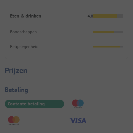
Eten & drinken
4.0
Boodschappen
Eetgelegenheid
Prijzen
Betaalinformatie
Betaling
Contante betaling