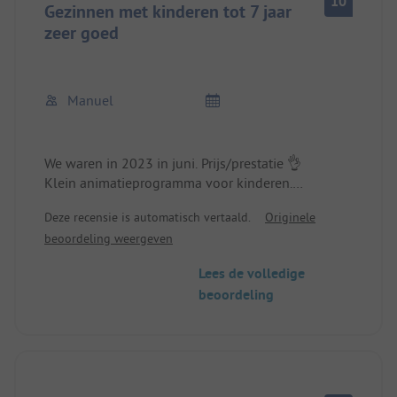
10
Gezinnen met kinderen tot 7 jaar
zeer goed
Manuel
We waren in 2023 in juni. Prijs/prestatie 👌
Klein animatieprogramma voor kinderen.
Speeltuin/springkussen.
Deze recensie is automatisch vertaald.
Originele
Een restaurant met goed eten maar erg dure
beoordeling weergeven
drankjes.
Kleine supermarkt, ook duur.
Lees de volledige
Dichtstbijzijnde HyperCasino op 5 km
beoordeling
Kampeerplaats was goed onderhouden. Onze
MobilHome was 2 jaar oud en prachtig.
Wij vonden de ligging erg goed, want je kunt van
hieruit makkelijk naar Frejus en Cannes, maar ook
naar St Tropez.