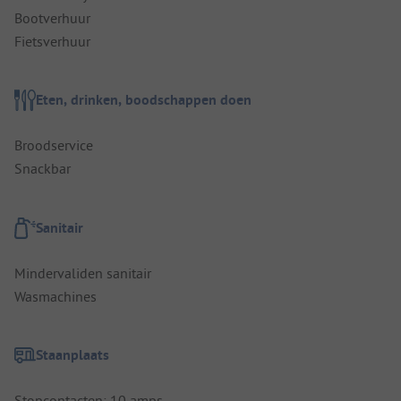
Bootverhuur
Fietsverhuur
Eten, drinken, boodschappen doen
Broodservice
Snackbar
Sanitair
Mindervaliden sanitair
Wasmachines
Staanplaats
Stopcontacten: 10 amps