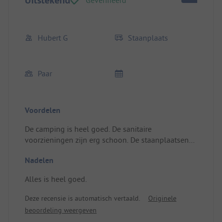
Hubert G
Staanplaats
Paar
Voordelen
De camping is heel goed. De sanitaire
voorzieningen zijn erg schoon. De staanplaatsen
zijn zeer groot. De eigenaren zijn erg vriendelijk.
Nadelen
De prijzen zijn meer dan redelijk. We komen zonder
twijfel terug voor een volgend verblijf. Tot snel.
Alles is heel goed.
Plaats/Huur accommodatie: Zeer groot. Erg
schaduwrijk.
Deze recensie is automatisch vertaald.
Originele
beoordeling weergeven