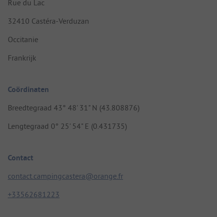
Rue du Lac
32410 Castéra-Verduzan
Occitanie
Frankrijk
Coördinaten
Breedtegraad 43° 48' 31" N (43.808876)
Lengtegraad 0° 25' 54" E (0.431735)
Contact
contact.campingcastera@orange.fr
+33562681223