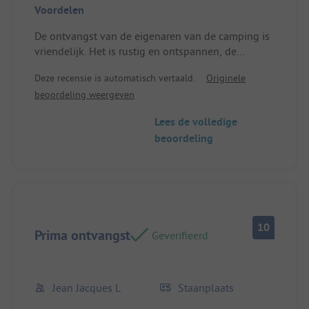
Voordelen
De ontvangst van de eigenaren van de camping is
vriendelijk. Het is rustig en ontspannen, de
stacaravans zijn zeer aangenaam... de ruimte is
Deze recensie is automatisch vertaald.
Originele
goed, het meer is prachtig en de regio is
beoordeling weergeven
schitterend. Locatie/Huuraccommodatie: Zeer
goed.
Lees de volledige
beoordeling
10
Prima ontvangst
Geverifieerd
Jean Jacques L
Staanplaats