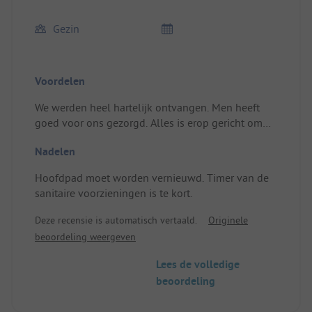
Gezin
Voordelen
We werden heel hartelijk ontvangen. Men heeft
goed voor ons gezorgd. Alles is erop gericht om
een prettig verblijf te garanderen. Het is zeer
Nadelen
gezellig.
Locatie/Huuraccommodatie: Groot terrein omheind
Hoofdpad moet worden vernieuwd. Timer van de
door hagen. Enkele gestabiliseerde plekken.
sanitaire voorzieningen is te kort.
Deze recensie is automatisch vertaald.
Originele
beoordeling weergeven
Lees de volledige
beoordeling