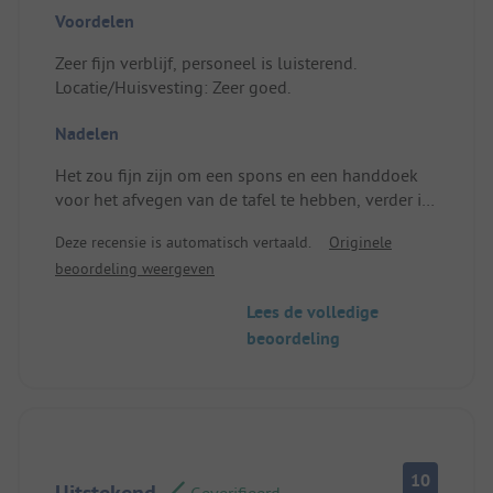
Voordelen
Zeer fijn verblijf, personeel is luisterend.
Locatie/Huisvesting: Zeer goed.
Nadelen
Het zou fijn zijn om een spons en een handdoek
voor het afvegen van de tafel te hebben, verder is
alles prima.
Deze recensie is automatisch vertaald.
Originele
Locatie/Huisvesting: Geen negatieve punten.
beoordeling weergeven
Lees de volledige
beoordeling
10
Uitstekend
Geverifieerd