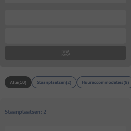
...
...
Alle
(
10
)
Staanplaatsen
(
2
)
Huuraccommodaties
(
8
)
Staanplaatsen
:
2