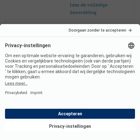
Lees de volledige
beoordeling
10
Natuur
Geverifieerd
Véronique D
Staanplaats
Paar
Voordelen
Bekijk deals
De ontvangst door de eigenaren is aangenaam -