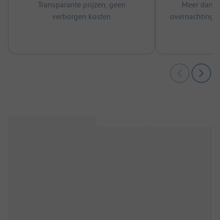
Transparante prijzen, geen
Meer dan 5
verborgen kosten
overnachtingen
m