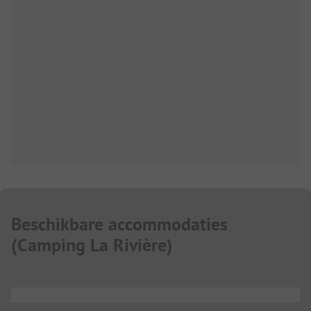
Beschikbare accommodaties
(
Camping La Rivière
)
...