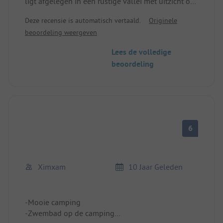
ligt afgelegen in een rustige vallei met uitzicht op
prachtige rotsformaties.
Deze recensie is automatisch vertaald.
Originele
beoordeling weergeven
+ klein familiebedrijf
+ behulpzaam en warm onthaal
Lees de volledige
+ het schoonste sanitair van onze reis
beoordeling
+ zwembad
+ klein restaurant
6
Ximxam
10 Jaar Geleden
-Mooie camping
-Zwembad op de camping