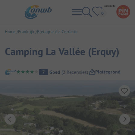
Home
Frankrijk
Bretagne
La Corderie
Camping La Vallée (Erquy)
Camping overzicht
Plattegrond
7
Goed
(
2
Recensies
)