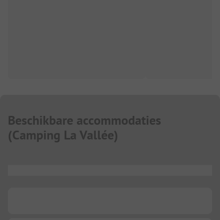
Beschikbare accommodaties
(
Camping La Vallée
)
...
...