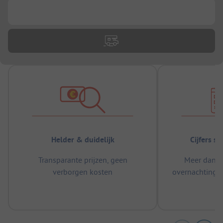
...
Helder & duidelijk
Cijfers s
Transparante prijzen, geen
Meer dan 5
verborgen kosten
overnachtingen
m