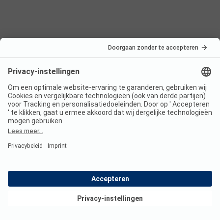
Nederland
Frankrijk
Italië
Kroatië
Oostenrijk
Vakantiebestemmingen
Boekbare campings