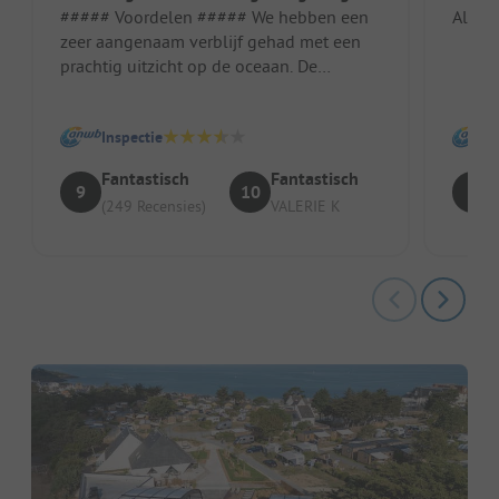
##### Voordelen ##### We hebben een
Al mee
zeer aangenaam verblijf gehad met een
prachtig uitzicht op de oceaan. De
camping is rustig, gezinsvriendelijk en...
Inspectie
Fantastisch
Fantastisch
9
10
9
(249 Recensies)
VALERIE K