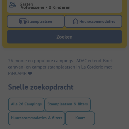
Gasten
Staanplaatsen
Huuraccommodaties
Gebruik de filterknop staanplaatsen om te zoeken na
Gebruik de filterk
Zoeken
26 mooie en populaire campings - ADAC erkend. Boek
caravan- en camper staanplaatsen in La Corderie met
PiNCAMP. ❤️️
Snelle zoekopdracht
Alle 26 Campings
Staanplaatsen & filters
Huuraccommodaties & filters
Kaart