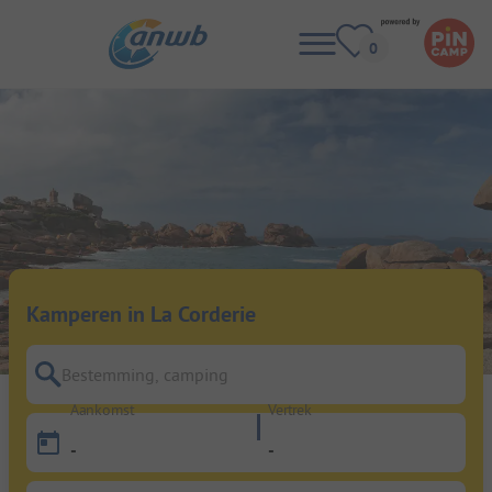
Kamperen in La Corderie
Bestemming, camping
Aankomst
Vertrek
-
-