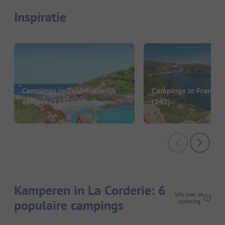
Inspiratie
Campings in Zuid-Frankrijk
Campings in Frankrij
aan zee
(117)
(242)
Kamperen in La Corderie: 6
Info over de
populaire campings
sortering