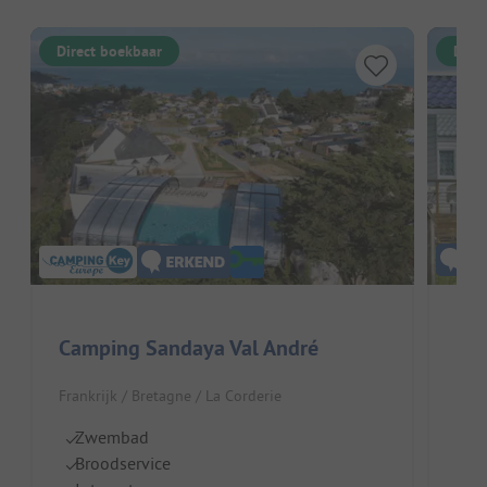
Direct boekbaar
Dire
Ede
Camping Sandaya Val André
Fran
Frankrijk / Bretagne / La Corderie
Ze
Zwembad
O
Broodservice
H