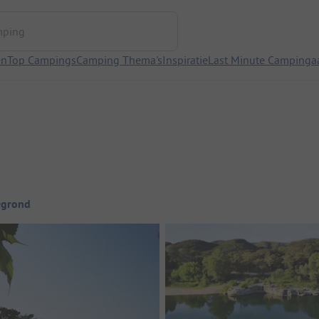
ng
en
Top Campings
Camping Thema's
Inspiratie
Last Minute Campinga
egrond