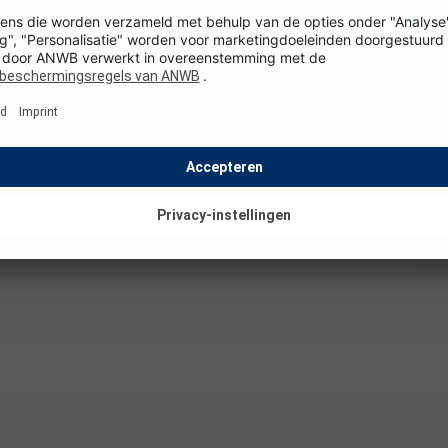
Staanplaats
Standplaats + 1 auto + tent, caravan of campe
Honden toegestaan
WiFi
K
Details en voorzieningen