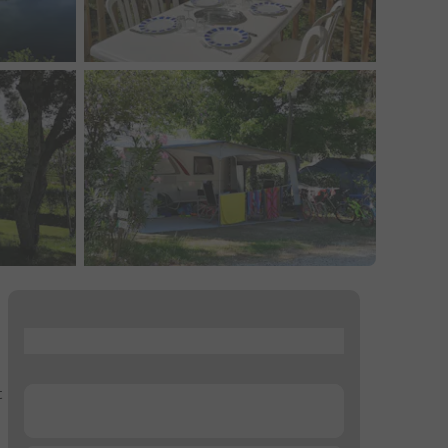
...
t
...