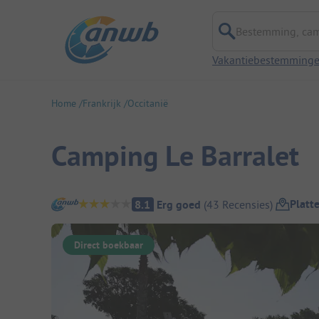
Bestemming, campi
Vakantiebestemming
Home
Frankrijk
Occitanië
Camping Le Barralet
Camping overzicht
Platt
8.1
Erg goed
(
43
Recensies
)
Direct boekbaar