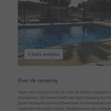
6 foto’s bekijken
Camping introductie
Over de camping
Tegen een heuvel boven de rivier de Gardon gelegen 
struikgewas. Het terrein heeft een eigen toegang tot het
goed verzorgde openluchtzwembad en kleuterbad biedt
viaducten het stadje Collias. Tandemassers zijn verbod