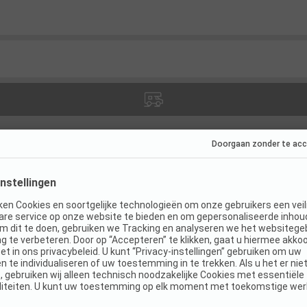
es
(
12
)