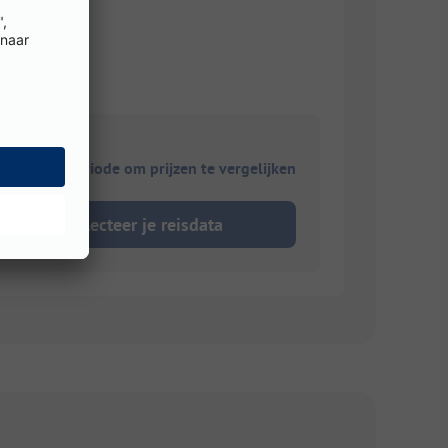
r
ies je reisperiode om prijzen te vergelijken
Selecteer je reisdata