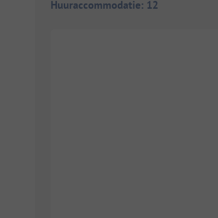
Huuraccommodatie
:
12
1/
5