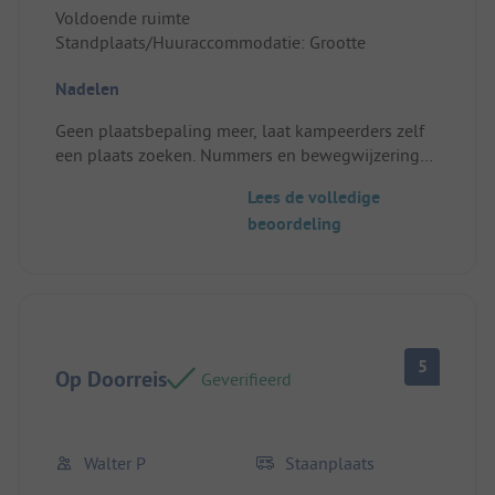
Voldoende ruimte
Standplaats/Huuraccommodatie: Grootte
Nadelen
Geen plaatsbepaling meer, laat kampeerders zelf
een plaats zoeken. Nummers en bewegwijzering
zijn verschrikkelijk slecht.
Lees de volledige
Standplaats/Huuraccommodatie: Hebben lang
beoordeling
naar onze aangewezen plaats gezocht en niet
gevonden. Enkele rondes gereden/gelopen.
5
Op Doorreis
Geverifieerd
Walter P
Staanplaats