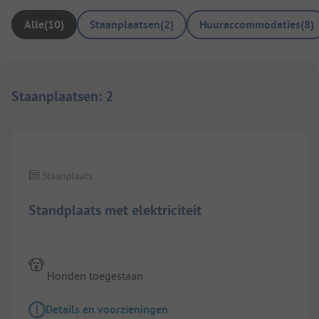
Alle
(
10
)
Staanplaatsen
(
2
)
Huuraccommodaties
(
8
)
Staanplaatsen
:
2
Staanplaats
Standplaats met elektriciteit
Honden toegestaan
Details en voorzieningen