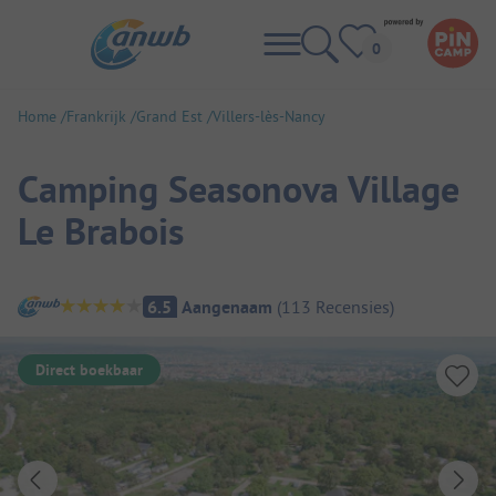
Home
Frankrijk
Grand Est
Villers-lès-Nancy
Camping Seasonova Village
Le Brabois
Camping overzicht
6.5
Aangenaam
(
113
Recensies
)
Direct boekbaar