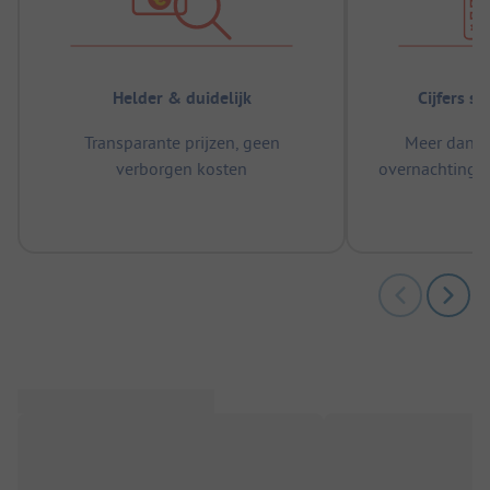
Helder & duidelijk
Cijfers s
Transparante prijzen, geen
Meer dan 5
verborgen kosten
overnachtingen
m