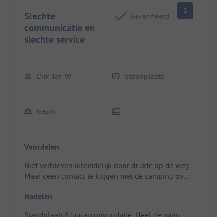
2
Slechte
Geverifieerd
communicatie en
slechte service
Dirk-Jan W
Staanplaats
Gezin
Voordelen
Niet verbleven uiteindelijk door drukte op de weg.
Maar geen contact te krijgen met de camping over
mogelijkheden voor geld terug.
Nadelen
Standplaats/Huuraccommodatie: Zag op de
website goed uit
Standplaats/Huuraccommodatie: Heel de gang