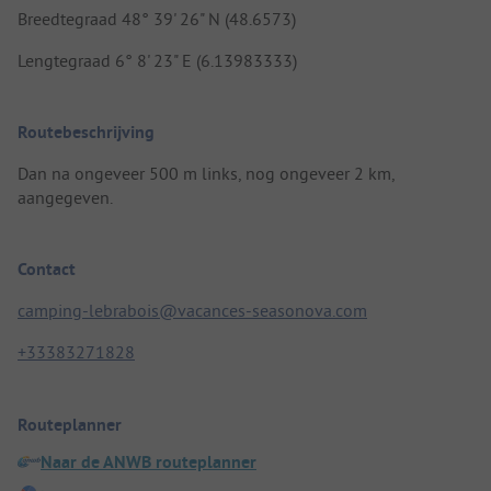
Breedtegraad 48° 39' 26" N (48.6573)
Lengtegraad 6° 8' 23" E (6.13983333)
Routebeschrijving
Dan na ongeveer 500 m links, nog ongeveer 2 km,
aangegeven.
Contact
camping-lebrabois@vacances-seasonova.com
+33383271828
Routeplanner
Naar de ANWB routeplanner