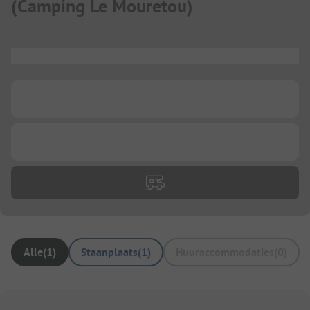
(
Camping Le Mouretou
)
...
...
...
Alle
(
1
)
Staanplaats
(
1
)
Huuraccommodaties
(
0
)