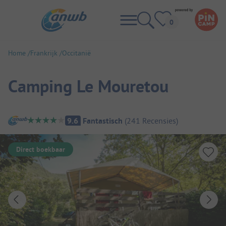
Home
Frankrijk
Occitanië
Camping Le Mouretou
Camping overzicht
9.6
Fantastisch
(
241
Recensies
)
Direct boekbaar