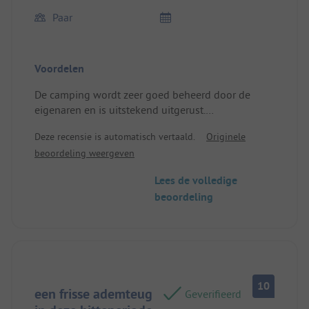
Paar
Voordelen
De camping wordt zeer goed beheerd door de
eigenaren en is uitstekend uitgerust.
Je merkt een grote betrokkenheid om ons verblijf
Deze recensie is automatisch vertaald.
Originele
zo aangenaam mogelijk te maken.
beoordeling weergeven
Het restaurant is gastvrij, eenvoudig maar lekker.
Zeer goed gelegen om de Cevennen te ontdekken,
Lees de volledige
we komen zeker terug.
beoordeling
Locatie/Huisvesting: Goed afgebakende plek,
goed onderhouden en beschaduwd.
10
een frisse ademteug
Geverifieerd