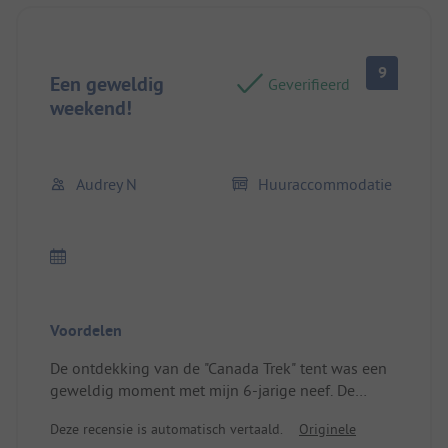
9
Een geweldig
Geverifieerd
weekend!
Audrey N
Huuraccommodatie
Voordelen
De ontdekking van de "Canada Trek" tent was een
geweldig moment met mijn 6-jarige neef. De
camping is zeer schoon en gezinsvriendelijk. De
Deze recensie is automatisch vertaald.
Originele
ontvangst is echt warm.