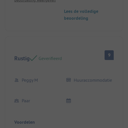
beoordeling weergeven
Locatie/Huisvesting: Eenvoudig, origineel, schoon
en comfortabel!
Lees de volledige
beoordeling
9
Rustig
Geverifieerd
Peggy M
Huuraccommodatie
Paar
Voordelen