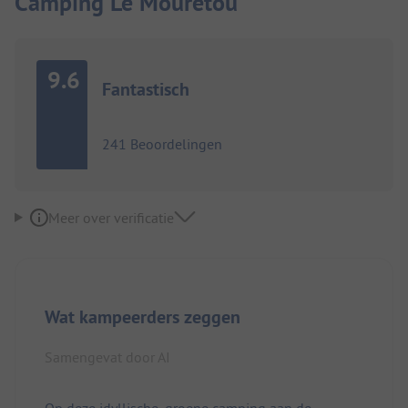
Camping Le Mouretou
9.6
Fantastisch
241 Beoordelingen
Meer over verificatie
Wat kampeerders zeggen
Samengevat door AI
Op deze idyllische, groene camping aan de