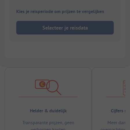
Kies je reisperiode om prijzen te vergelijken
Selecteer je reisdata
Helder & duidelijk
Cijfers s
Transparante prijzen, geen
Meer dan 5
verborgen kosten
overnachtingen