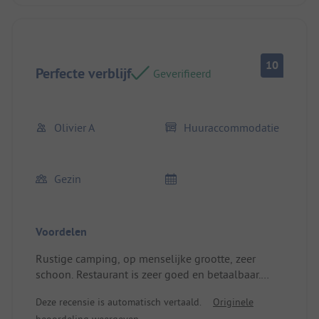
10
Perfecte verblijf
Geverifieerd
Olivier A
Huuraccommodatie
Gezin
Voordelen
Rustige camping, op menselijke grootte, zeer
schoon. Restaurant is zeer goed en betaalbaar.
Warme ontvangst en zorgzaam personeel!
Deze recensie is automatisch vertaald.
Originele
Een klein paradijs.