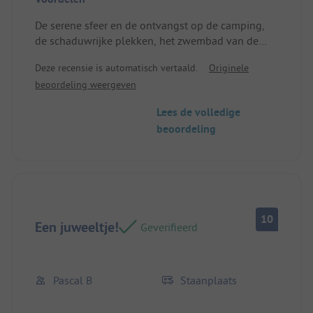
De serene sfeer en de ontvangst op de camping,
de schaduwrijke plekken, het zwembad van de
camping en de nabijgelegen rivier. Een
Deze recensie is automatisch vertaald.
Originele
kleinschalige camping, met alle voorzieningen in
beoordeling weergeven
de buurt. Plaats / huuraccommodatie: Praktisch en
functioneel ingericht met alle benodigdheden om
Lees de volledige
maaltijden te bereiden. Comfortabele
beoordeling
slaapplaatsen en een groot, overdekt terras. Goede
prijs-kwaliteitverhouding.
10
Een juweeltje!
Geverifieerd
Pascal B
Staanplaats