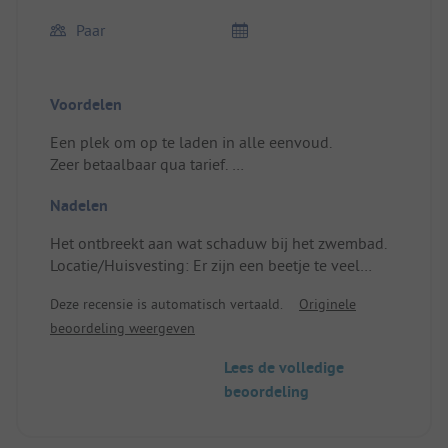
Paar
Voordelen
Een plek om op te laden in alle eenvoud.
Zeer betaalbaar qua tarief.
De voorzieningen zijn meer dan in orde voor een
Nadelen
3*.
De sanitaire voorzieningen zijn goed onderhouden
Het ontbreekt aan wat schaduw bij het zwembad.
en lijken bijna nieuw te zijn (er ontbrak alleen
Locatie/Huisvesting: Er zijn een beetje te veel
handzeep in de dispensers).
vliegen, maar dat is te beheersen, het is niet
Het zwembad is ook erg leuk.
Deze recensie is automatisch vertaald.
Originele
onhoudbaar!
Locatie/Huisvesting: De eenvoud, een beetje
beoordeling weergeven
Geen muggen tijdens ons verblijf.
comfort om te ontkoppelen is perfect, kleine
uitrusting om ter plaatse (koud) te eten en een
Lees de volledige
waterkoker die handig is voor thee!
beoordeling