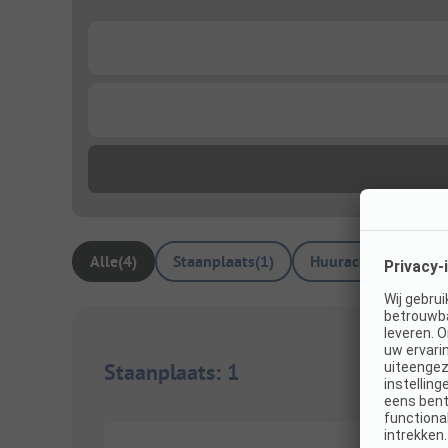
...
...
Alle
(
4
)
Staanplaats
(
1
)
Huuraccommodatie
Staanplaats
:
1
1/
4