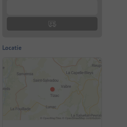
...
Locatie