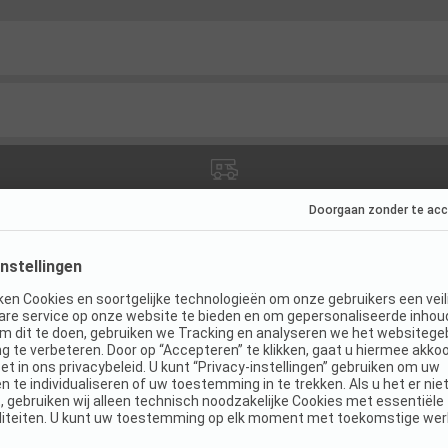
s
(
3
)