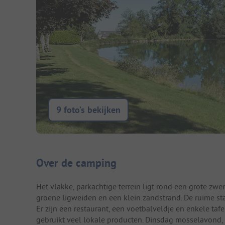
9 foto’s bekijken
Camping introductie
Over de camping
Het vlakke, parkachtige terrein ligt rond een grote zwe
groene ligweiden en een klein zandstrand. De ruime s
Er zijn een restaurant, een voetbalveldje en enkele ta
gebruikt veel lokale producten. Dinsdag mosselavond,