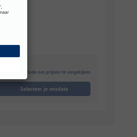
ies je reisperiode om prijzen te vergelijken
Selecteer je reisdata