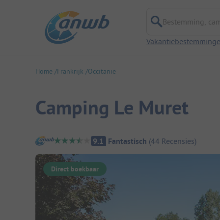
Bestemming, campi
Vakantiebestemming
Home
Frankrijk
Occitanië
Camping Le Muret
Camping overzicht
9.1
Fantastisch
(
44
Recensies
)
Direct boekbaar