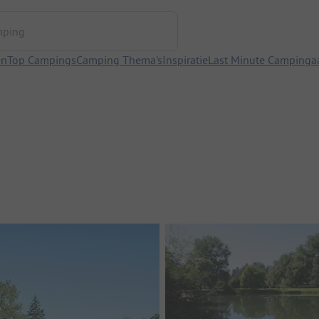
ng
en
Top Campings
Camping Thema's
Inspiratie
Last Minute Campinga