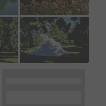
...
...