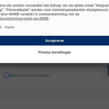
Staanplaats
Standplaats : tent caravan Camper
Honden toegestaan
Toegankelijk voor
gehandicapten
K
WiFi
Details en voorzieningen