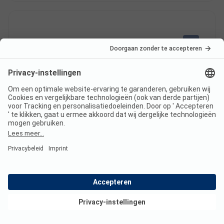
9
Prachtcamping met
Geverifieerd
als omgeving een
geweldig
natuurgebied
Sietze K
Staanplaats
Paar
Voordelen
Bekijk deals
Goed verzorgde camping, mooie ruime plekken en