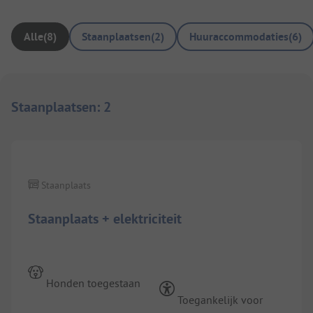
Alle
(
8
)
Staanplaatsen
(
2
)
Huuraccommodaties
(
6
)
Staanplaatsen
:
2
1/
8
Staanplaats
Staanplaats + elektriciteit
Honden toegestaan
Toegankelijk voor