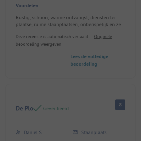
Voordelen
Rustig, schoon, warme ontvangst, diensten ter
plaatse, ruime staanplaatsen, onberispelijk en zeer
schoon zwembad. Plaats/huuraccommodatie:
Deze recensie is automatisch vertaald.
Originele
Ruime en schaduwrijke plekken die praktisch het
beoordeling weergeven
hele terrein beslaan.
Lees de volledige
beoordeling
8
De Plo
Geverifieerd
Daniel S
Staanplaats