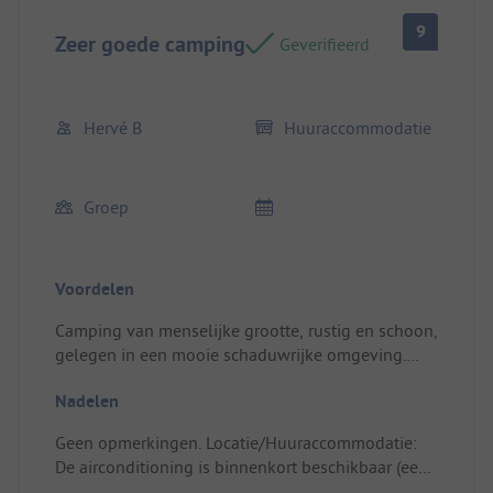
9
Zeer goede camping
Geverifieerd
Hervé B
Huuraccommodatie
Groep
Voordelen
Camping van menselijke grootte, rustig en schoon,
gelegen in een mooie schaduwrijke omgeving.
Locatie/Huuraccommodatie: Accommodatie is vrij
Nadelen
goed uitgerust en goed ingericht, zelfs een
badmat was aanwezig.
Geen opmerkingen. Locatie/Huuraccommodatie:
De airconditioning is binnenkort beschikbaar (een
echte plus voor warme nachten). Er ontbrak een