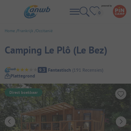
Home
Frankrijk
Occitanië
Camping Le Plô (Le Bez)
Camping overzicht
9.3
Fantastisch
(
191
Recensies
)
Plattegrond
Direct boekbaar