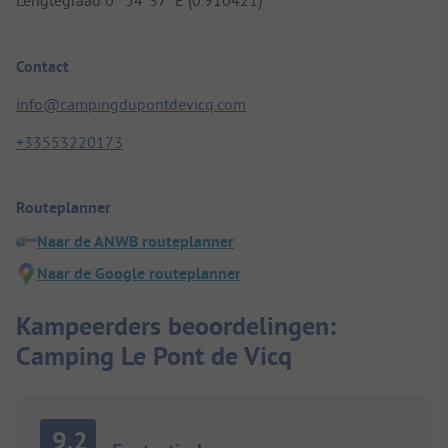
Lengtegraad 0° 54' 37" E (0.910421)
Contact
info@campingdupontdevicq.com
+33553220173
Routeplanner
Naar de ANWB routeplanner
Naar de Google routeplanner
Kampeerders beoordelingen:
Camping Le Pont de Vicq
9.2