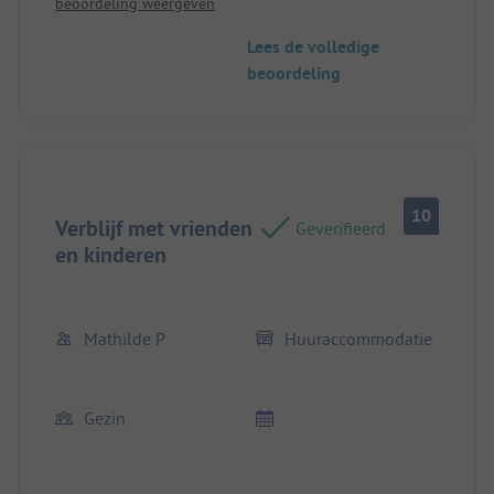
beoordeling weergeven
Plek/ huuraccommodatie: We hadden onze eigen
camper.
Lees de volledige
beoordeling
10
Verblijf met vrienden
Geverifieerd
en kinderen
Mathilde P
Huuraccommodatie
Gezin