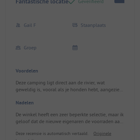
Fantastische locatie
Geverifieerd
Gail F
Staanplaats
Groep
Voordelen
Deze camping ligt direct aan de rivier, wat
geweldig is, vooral als je honden hebt, aangezien
de meeste stranden verboden terrein zijn voor
Nadelen
honden. Een jong stel heeft deze plek net
overgenomen, dus geef ze een kans, want ze zijn
De winkel heeft een zeer beperkte selectie, maar ik
bezig met het opbouwen van een reputatie. Het
geloof dat de nieuwe eigenaren de voorraden aan
dorp is 15 minuten lopen, waar je een trein naar
het opbouwen zijn.
Bergerac kunt nemen. Kanoverhuur is een korte
Deze recensie is automatisch vertaald.
Originele
wandeling de rivier op.