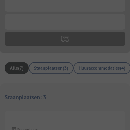
...
...
Alle
(
7
)
Staanplaatsen
(
3
)
Huuraccommodaties
(
4
)
Staanplaatsen
:
3
Staanplaats