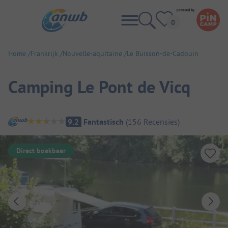
Home
Frankrijk
Nouvelle-aquitaine
Le Buisson-de-Cadouin
Camping Le Pont de Vicq
Camping overzicht
9.2
Fantastisch
(
156
Recensies
)
Direct boekbaar