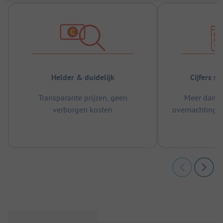
Helder & duidelijk
Cijfers s
Transparante prijzen, geen
Meer dan 5
verborgen kosten
overnachtingen
m