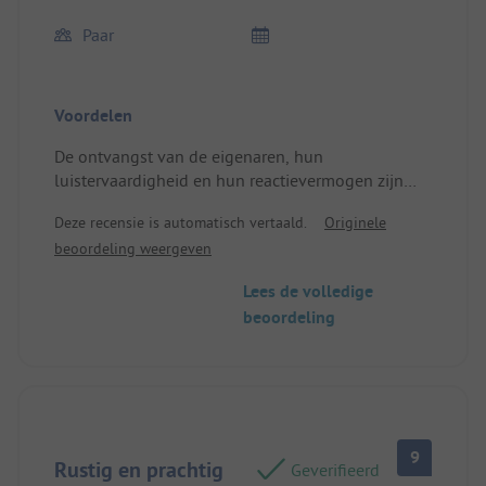
Paar
Voordelen
De ontvangst van de eigenaren, hun
luistervaardigheid en hun reactievermogen zijn
opmerkelijk. Het zijn geweldige mensen die deze
Deze recensie is automatisch vertaald.
Originele
camping onlangs hebben overgenomen en die
beoordeling weergeven
hun moed en hart erin steken. Bravo voor hen.
Wij raden het 100 % aan.
Lees de volledige
Plek/Verblijfsaccommodatie: Erg mooie
beoordeling
schaduwrijke plekken langs de Dordogne. En
andere meer of minder zonnige plekken op de
camping.
9
Rustig en prachtig
Geverifieerd