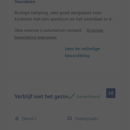
Voordelen
Rustige camping, zeer goed aangepast voor
kinderen met een speeltuin en het zwembad in de
buurt van de snack. De eigenaren zijn zeer gastvrij.
Deze recensie is automatisch vertaald.
Originele
Locatie/Huuraccommodatie: Volledig geschikt
beoordeling weergeven
voor 5 personen.
Lees de volledige
beoordeling
10
Verblijf met het gezin
Geverifieerd
David C
Staanplaats