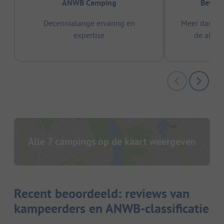
ANWB Camping
Bewez
Decennialange ervaring en
Meer dan 15
expertise
de afge
Alle 7 campings op de kaart weergeven
Recent beoordeeld: reviews van
kampeerders en ANWB-classificatie