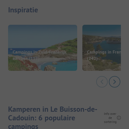
Inspiratie
Campings in Zuid-Frankrijk
Campings in Frankrij
aan zee
(117)
(242)
Kamperen in Le Buisson-de-
Info over
Cadouin: 6 populaire
de
sortering
campings