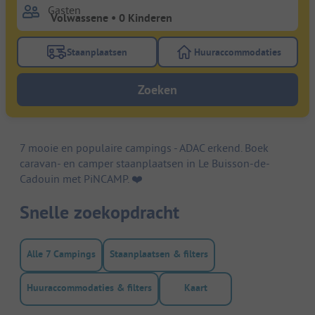
Gasten
Staanplaatsen
Huuraccommodaties
Gebruik de filterknop staanplaatsen om te zoeken na
Gebruik de filterk
Zoeken
7 mooie en populaire campings - ADAC erkend. Boek
caravan- en camper staanplaatsen in Le Buisson-de-
Cadouin met PiNCAMP. ❤️️
Snelle zoekopdracht
Alle 7 Campings
Staanplaatsen & filters
Huuraccommodaties & filters
Kaart