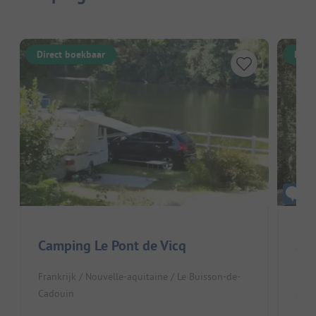
Direct boekbaar
Dire
Camping Le Pont de Vicq
Ca
Frankrijk / Nouvelle-aquitaine / Le Buisson-de-
Fran
Cadouin
Cado