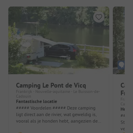
Camping Le Pont de Vicq
Cam
Frankrijk - Nouvelle-aquitaine - Le Buisson-de-
Fro
Cadouin
Frankr
Fantastische locatie
Cadou
##### Voordelen ##### Deze camping
Heerli
ligt direct aan de rivier, wat geweldig is,
##### Vo
vooral als je honden hebt, aangezien de
Stand
meeste stranden verboden terr...
veel sc