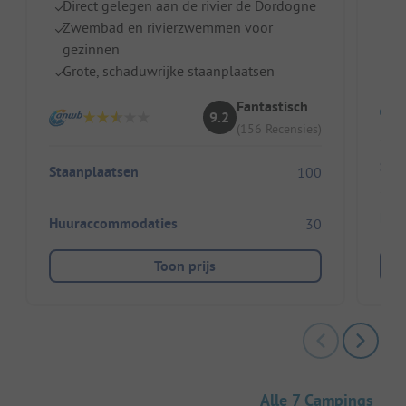
Direct gelegen aan de rivier de Dordogne
O
Zwembad en rivierzwemmen voor
Z
gezinnen
Sc
Grote, schaduwrijke staanplaatsen
Fantastisch
9.2
(156 Recensies)
Sta
Staanplaatsen
100
Huu
Huuraccommodaties
30
Toon prijs
Alle 7 Campings