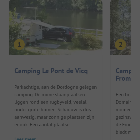
Camping Le Pont de Vicq
Campin
Fromen
Parkachtige, aan de Dordogne gelegen
camping. De ruime staanplaatsen
Een bruise
liggen rond een rugbyveld, veelal
Domaine de
onder grote bomen. Schaduw is dus
moment stil
aanwezig, maar zonnige plaatsen zijn
gezinsvaka
er ook. Een aantal plaatse...
de Fromeng
biedt meerd
Lees meer