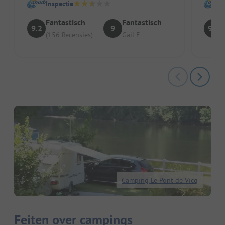
Inspectie
Fantastisch
Fantastisch
9.2
9
9.4
(156 Recensies)
Gail F
Camping Le Pont de Vicq
Feiten over campings