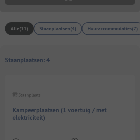
Alle
(
11
)
Staanplaatsen
(
4
)
Huuraccommodaties
(
7
)
Staanplaatsen
:
4
1/
4
Staanplaats
Kampeerplaatsen (1 voertuig / met
elektriciteit)