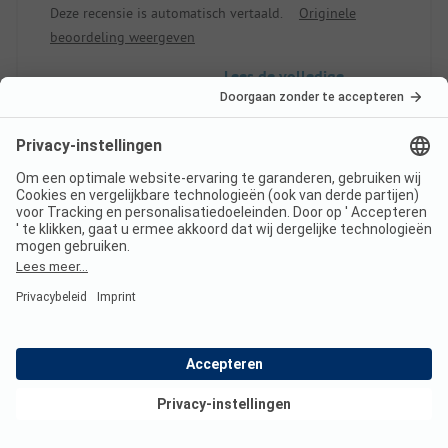
Deze recensie is automatisch vertaald.
Originele
beoordeling weergeven
Lees de volledige
beoordeling
10
Doopweekend
Geverifieerd
ISABELLE G
Huuraccommodatie
Groep
Bekijk deals