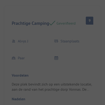
9
Prachtige Camping
Geverifieerd
Alvys J
Staanplaats
Paar
Voordelen
Deze plek bevindt zich op een uitstekende locatie,
aan de rand van het prachtige dorp Vonnas. De
klantenservice is uitzonderlijk, het zwembad en de
Nadelen
terreinen zijn prachtig, maar de toilet- en
doucheblokken, hoewel ze piekfijn in orde zijn,