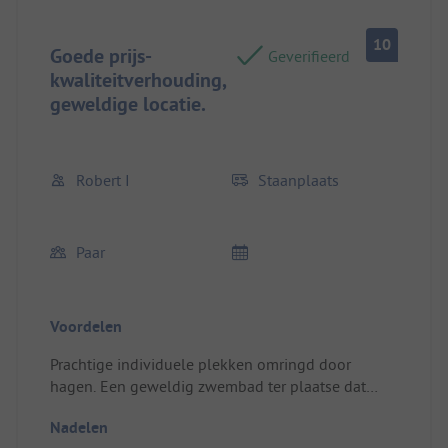
10
Goede prijs-
Geverifieerd
kwaliteitverhouding,
geweldige locatie.
Robert I
Staanplaats
Paar
Voordelen
Prachtige individuele plekken omringd door
hagen. Een geweldig zwembad ter plaatse dat
recent is bijgewerkt.
Nadelen
Het personeel is erg behulpzaam en