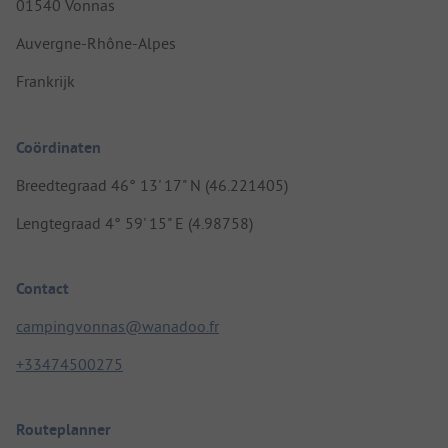
01540 Vonnas
Auvergne-Rhône-Alpes
Frankrijk
Coördinaten
Breedtegraad 46° 13' 17" N (46.221405)
Lengtegraad 4° 59' 15" E (4.98758)
Contact
campingvonnas@wanadoo.fr
+33474500275
Routeplanner