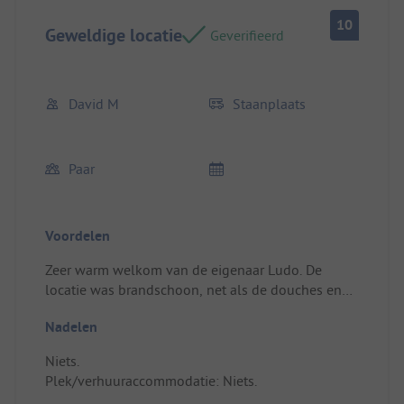
10
Geweldige locatie
Geverifieerd
David M
Staanplaats
Paar
Voordelen
Zeer warm welkom van de eigenaar Ludo. De
locatie was brandschoon, net als de douches en
toiletten. Ik heb alleen een snelle overnachting
Nadelen
gehad, maar ik kan de locatie van harte
aanbevelen.
Niets.
Plek/verhuuraccommodatie: Grote plek, water op
Plek/verhuuraccommodatie: Niets.
de plek en elektriciteit binnen handbereik.