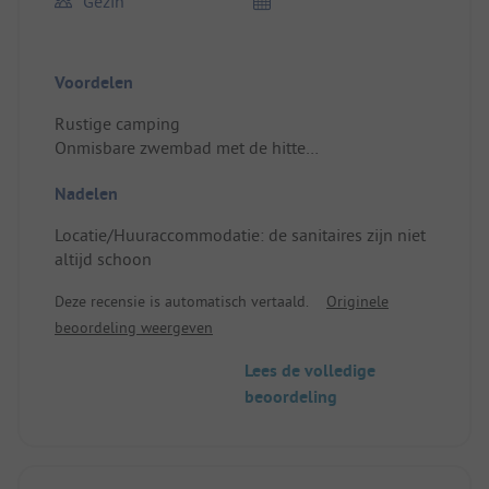
Gezin
Voordelen
Rustige camping
Onmisbare zwembad met de hitte
Locatie/Huuraccommodatie: ruime plaats,
Nadelen
grotendeels gedurende de dag in de schaduw
Locatie/Huuraccommodatie: de sanitaires zijn niet
altijd schoon
Deze recensie is automatisch vertaald.
Originele
beoordeling weergeven
Lees de volledige
beoordeling