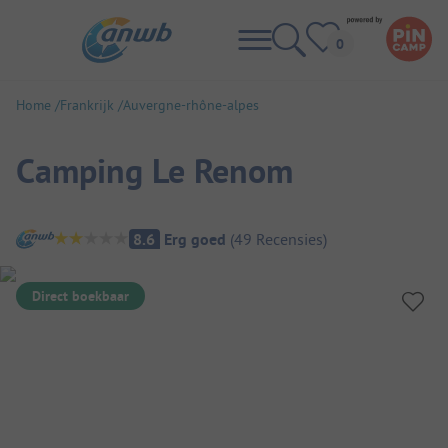
Home
Frankrijk
Auvergne-rhône-alpes
Camping Le Renom
Camping overzicht
8.6
Erg goed
(
49
Recensies
)
Direct boekbaar