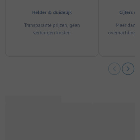
Helder & duidelijk
Cijfers s
Transparante prijzen, geen
Meer dan 5
verborgen kosten
overnachtingen
m