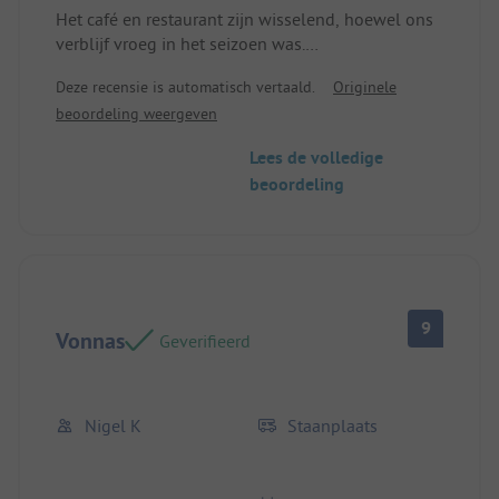
accommodatief.
Het café en restaurant zijn wisselend, hoewel ons
Typisch Franse toiletten zonder zittingen maar met
verblijf vroeg in het seizoen was.
toiletpapier.
Plek/huisvesting: 16 ampère elektriciteit was
Deze recensie is automatisch vertaald.
Originele
We zouden deze plek zeker aanraden en komen
briljant.
beoordeling weergeven
zeker weer terug.
Plek/huisvesting: De douches waren druktoets en
Lees de volledige
de lichten in het toilethuis gingen uit tijdens het
beoordeling
douchen.
9
Vonnas
Geverifieerd
Nigel K
Staanplaats