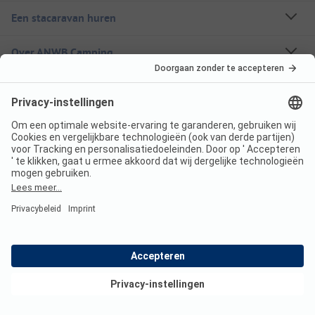
Een stacaravan huren
Over ANWB Camping
Volg ons
ANWB Camping App
nu gratis gebruiken
Imprint
Voorwaarden