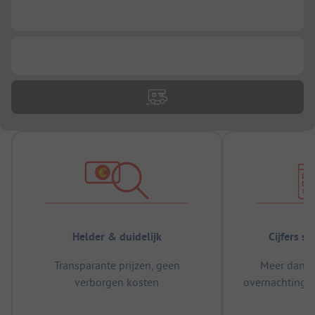
...
...
Helder & duidelijk
Cijfers s
Transparante prijzen, geen
Meer dan 5
verborgen kosten
overnachtingen
m