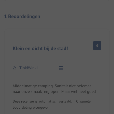
1 Beoordelingen
6
Klein en dicht bij de stad!
TinkiWinki
Middelmatige camping. Sanitair niet helemaal
naar onze smaak, erg open. Maar wel heel goed
gelegen, je loopt in 10 minuten naar het centrum
Deze recensie is automatisch vertaald.
Originele
van Die. Na hevige regenval waren de plaatsen
beoordeling weergeven
behoorlijk modderig.