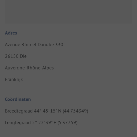
Adres
Avenue Rhin et Danube 330
26150 Die
Auvergne-Rhône-Alpes
Frankrijk
Coördinaten
Breedtegraad 44° 45' 15" N (44.754349)
Lengtegraad 5° 22' 39" E (5.37759)