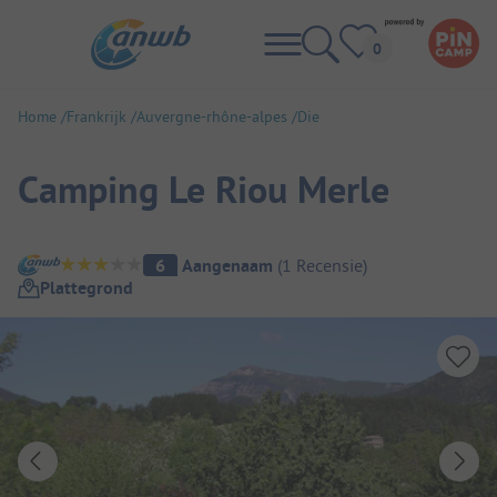
Home
Frankrijk
Auvergne-rhône-alpes
Die
Camping Le Riou Merle
Camping overzicht
6
Aangenaam
(
1
Recensie
)
Plattegrond