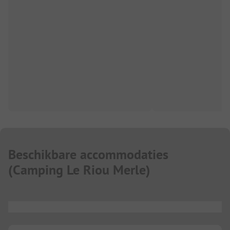
Beschikbare accommodaties
(
Camping Le Riou Merle
)
...