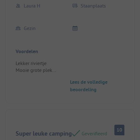
Laura H
Staanplaats
Gezin
Voordelen
Lekker riviertje
Mooie grote plek
Gezellig en overzichtelijk
Lees de volledige
Lekker eten en drinken
beoordeling
Standplaats/Huuraccommodatie: Mooie grote plek
10
Super leuke camping
Geverifieerd