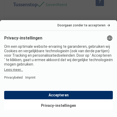
7
Tussenstop
Geverifieerd
Wendy K
Staanplaats
Paar
Voordelen
Mooie rivier, dorpje dichtbij. Aardige eigenaren.
Standplaats/Huuraccommodatie: Plek voor
camperbus.
Nadelen
Meer schaduwplekken.
Standplaats/Huuraccommodatie: Flinke hoosbui
Bekijk deals
waardoor wij iets later zijn vertrokken. Wel goed
Lees de volledige
na al die droogte.