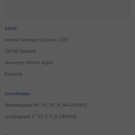
Adres
avenue Georges Coupois 1105
26340 Saillans
Auvergne-Rhône-Alpes
Frankrijk
Coördinaten
Breedtegraad 44° 41' 45" N (44.695889)
Lengtegraad 5° 11' 5" E (5.184958)