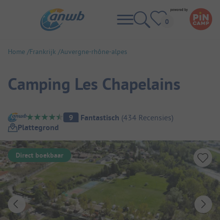
Home
Frankrijk
Auvergne-rhône-alpes
Camping Les Chapelains
Camping overzicht
9
Fantastisch
(
434
Recensies
)
Plattegrond
Direct boekbaar