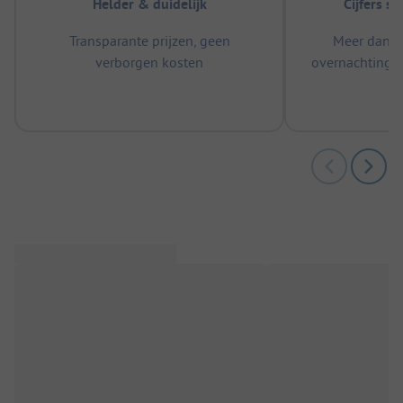
Helder & duidelijk
Cijfers s
Transparante prijzen, geen
Meer dan 5
verborgen kosten
overnachtingen
m