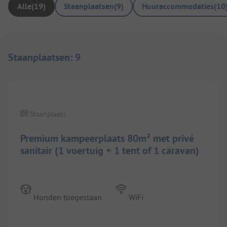
Alle
(
19
)
Staanplaatsen
(
9
)
Huuraccommodaties
(
10
Staanplaatsen
:
9
1/
7
Staanplaats
Premium kampeerplaats 80m² met privé
sanitair (1 voertuig + 1 tent of 1 caravan)
Honden toegestaan
WiFi