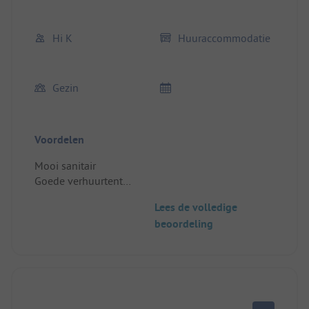
Hi K
Huuraccommodatie
Gezin
Voordelen
Mooi sanitair
Goede verhuurtent
Heerlijk beekje voor de kids
Lees de volledige
Prima weer 😀
beoordeling
Standplaats/Huuraccommodatie: Goed geen
bijzonderheden