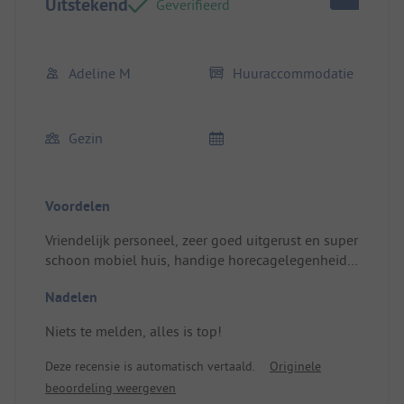
Uitstekend
Geverifieerd
Adeline M
Huuraccommodatie
Gezin
Voordelen
Vriendelijk personeel, zeer goed uitgerust en super
schoon mobiel huis, handige horecagelegenheid
ter plaatse met redelijke prijzen. Locatie / Verblijf:
Nadelen
Alles, vooral de onberispelijke netheid, is ook zeer
goed uitgerust. De ouderslaapkamer is geweldig
Niets te melden, alles is top!
met een inloopkast. De slaapkamer voor de
kinderen met hun eigen badkamer en wc is ook
Deze recensie is automatisch vertaald.
Originele
zeer gewaardeerd.
beoordeling weergeven