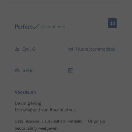
10
Perfect
Geverifieerd
Cyril G
Huuraccommodatie
Gezin
Voordelen
De omgeving
De nabijheid van Rocamadour
De animatieteams, schoonmaak en onderhoud
Deze recensie is automatisch vertaald.
Originele
waren aangenaam en responsief.
beoordeling weergeven
Locatie/Huuraccommodatie: Mobilhome in