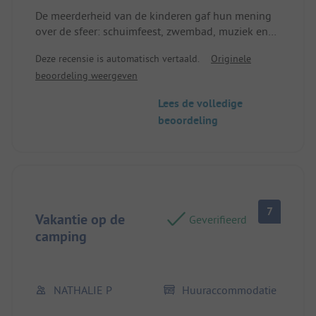
De meerderheid van de kinderen gaf hun mening
over de sfeer: schuimfeest, zwembad, muziek en
het hoogtepunt: de airconditioning van de
Deze recensie is automatisch vertaald.
Originele
bungalows! Locatie / accommodatie: Schoon,
beoordeling weergeven
praktisch en met airco.
Lees de volledige
beoordeling
7
Vakantie op de
Geverifieerd
camping
NATHALIE P
Huuraccommodatie