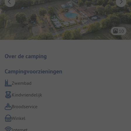
10
Camping introductie
Over de camping
Campingvoorzieningen
Zwembad
Kindvriendelijk
Broodservice
Winkel
Internet