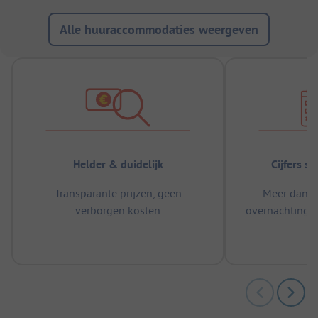
Alle huuraccommodaties weergeven
Helder & duidelijk
Cijfers s
Transparante prijzen, geen
Meer dan 5
verborgen kosten
overnachtingen
m