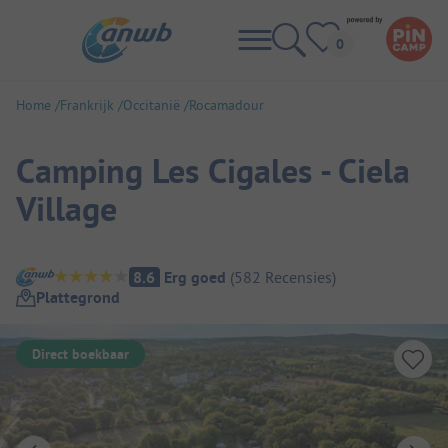
Home
Frankrijk
Occitanië
Rocamadour
Camping Les Cigales - Ciela
Village
Camping overzicht
8.6
Erg goed
(
582
Recensies
)
Plattegrond
Direct boekbaar