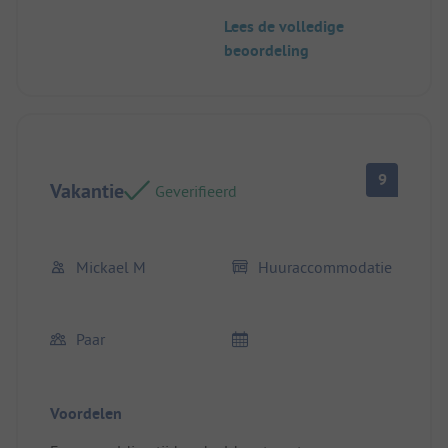
perfecte staat.
Lees de volledige
Met de airco bij de hitte is dat een hulp....
beoordeling
Mooie terras
9
Vakantie
Geverifieerd
Mickael M
Huuraccommodatie
Paar
Voordelen