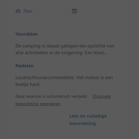
Paar
Voordelen
De camping is ideaal gelegen ten opzichte van
alle activiteiten in de omgeving. Een klein
minpunt betreft de restauratie (foodtruck heeft te
Nadelen
weinig personeel, lange wachttijden). De
zwembaden zijn goed, maar er ontbreekt
Locatie/Huuraccommodatie: Het matras is een
regelgeving (zwembroek, de kinderen gaan
beetje hard.
ondanks het verbod in de jacuzzi) en er is geen
toezicht. De plek rond het podium is klein en niet
Deze recensie is automatisch vertaald.
Originele
overdekt. Er zijn veel ruimtes op deze camping die
beoordeling weergeven
nog braak liggen en niet goed onderhouden zijn.
Veel plekken zijn niet afgepaald. De stacaravans
Lees de volledige
zijn comfortabel en het personeel reageert goed
beoordeling
bij problemen. Locatie/Huuraccommodatie:
Airconditioning is aanwezig.