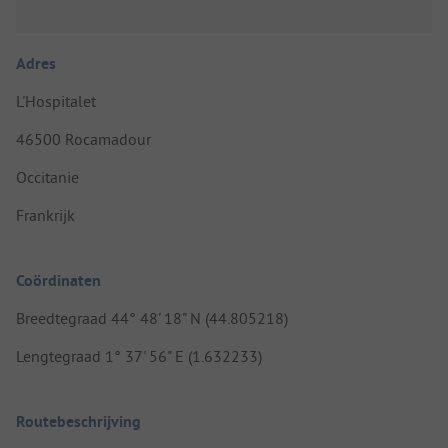
Adres
L'Hospitalet
46500 Rocamadour
Occitanie
Frankrijk
Coördinaten
Breedtegraad 44° 48' 18" N (44.805218)
Lengtegraad 1° 37' 56" E (1.632233)
Routebeschrijving