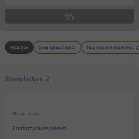
Alle
(
13
)
Staanplaatsen
(
2
)
Huuraccommodaties
(
11
Staanplaatsen
:
2
1/
5
Staanplaats
Confortplaatspakket