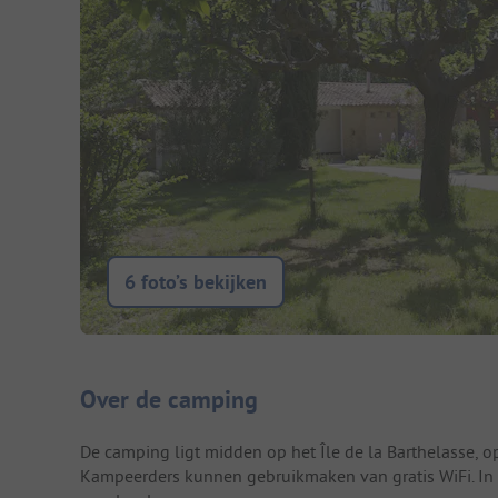
6 foto’s bekijken
Camping introductie
Over de camping
De camping ligt midden op het Île de la Barthelasse, op
Kampeerders kunnen gebruikmaken van gratis WiFi. In jul