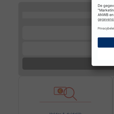
...
...
...