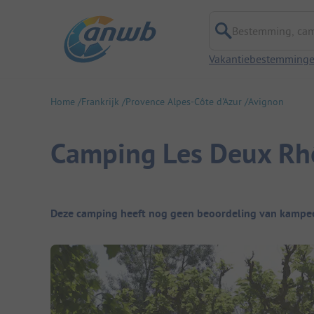
Bestemming, campi
Vakantiebestemming
Home
Frankrijk
Provence Alpes-Côte d'Azur
Avignon
Camping Les Deux Rh
Camping overzicht
Deze camping heeft nog geen beoordeling van kampee