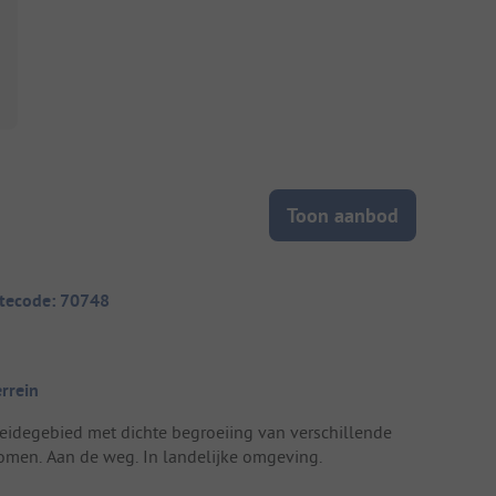
Toon aanbod
itecode: 70748
errein
eidegebied met dichte begroeiing van verschillende
omen. Aan de weg. In landelijke omgeving.