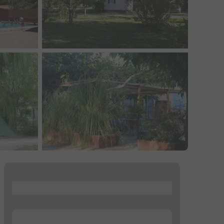
...
...