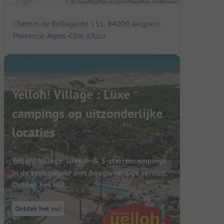
Chemin de Bellegarde 151, 84000 Avignon,
Provence-Alpes-Côte d'Azur
Yelloh! Village : Luxe
campings op uitzonderlijke
locaties
Yelloh! Village: luxe 4- & 5-sterrencampings
in de vrije natuur met hoogwaardige service.
Ontdek het nu!
Ontdek het nu!