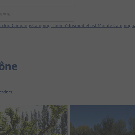
ng
en
Top Campings
Camping Thema's
Inspiratie
Last Minute Campinga
ône
rders.