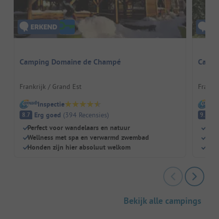
Camping Domaine de Champé
Campi
Frankrijk / Grand Est
Frankr
Inspectie
I
Erg goed
(
394
Recensies
)
Fa
8.7
9.5
Perfect voor wandelaars en natuur
Zwe
Wellness met spa en verwarmd zwembad
Kind
Honden zijn hier absoluut welkom
Broo
Bekijk alle campings