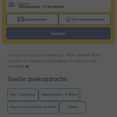
Gasten
Staanplaatsen
Huuraccommodaties
Gebruik de filterknop staanplaatsen om te zoeken na
Gebruik de filterk
Zoeken
3 mooie en populaire campings - ADAC erkend. Boek
caravan- en camper staanplaatsen in Avignon met
PiNCAMP. ❤️️
Snelle zoekopdracht
Alle 3 Campings
Staanplaatsen & filters
Huuraccommodaties & filters
Kaart