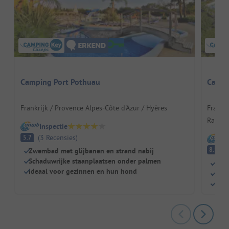
Camping Port Pothuau
Campi
Frankrijk / Provence Alpes-Côte d'Azur / Hyères
Frankri
Raphaë
Inspectie
(
3
Recensies
)
5.7
I
E
8.1
Zwembad met glijbanen en strand nabij
Schaduwrijke staanplaatsen onder palmen
Een 
Ideaal voor gezinnen en hun hond
Warm
Scha