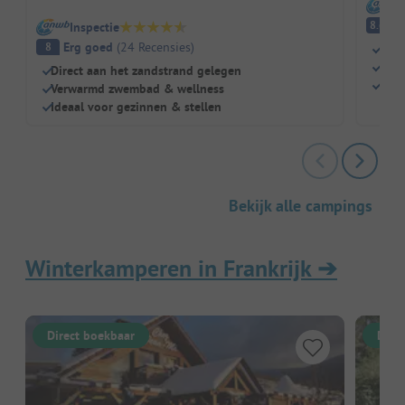
I
E
8.6
Inspectie
Erg goed
(
24
Recensies
)
8
Perf
Groo
Direct aan het zandstrand gelegen
Zand
Verwarmd zwembad & wellness
Ideaal voor gezinnen & stellen
Bekijk alle campings
Winterkamperen in Frankrijk
➔
Direct boekbaar
Dire