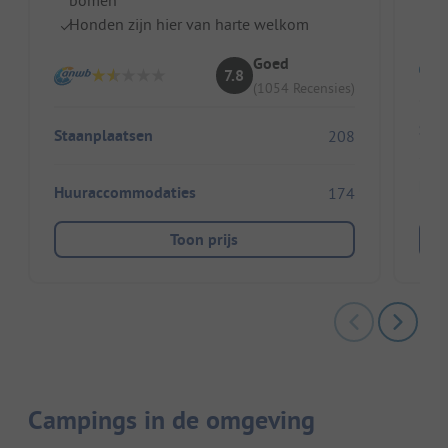
Z
Honden zijn hier van harte welkom
Goed
7.8
(1054 Recensies)
Sta
Staanplaatsen
208
Huu
Huuraccommodaties
174
Toon prijs
Campings in de omgeving