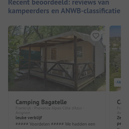
Recent beoordeeld: reviews van
kampeerders en ANWB-classificatie
Camping Bagatelle
Camp
Frankrijk - Provence Alpes-Côte d'Azur -
Frankri
Avignon
Avign
leuke verblijf
Zeer m
perso
##### Voordelen ##### We hadden een