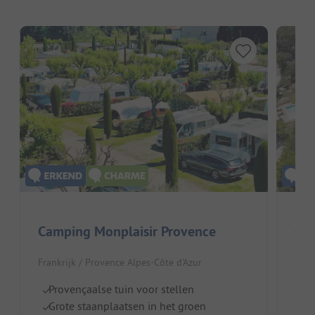
Camping Monplaisir Provence
Cam
Frankrijk / Provence Alpes-Côte d'Azur
Fran
Provençaalse tuin voor stellen
Id
Grote staanplaatsen in het groen
Vo