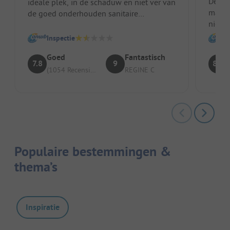
De lig
ideale plek, in de schaduw en niet ver van
maar d
de goed onderhouden sanitaire
niet 
voorzieningen....
alleen
Plek/Huuraccommodatie...
Inspectie
Goed
Fantastisch
7.8
9
8.5
(1054 Recensies)
REGINE C
Populaire bestemmingen &
thema’s
Inspiratie