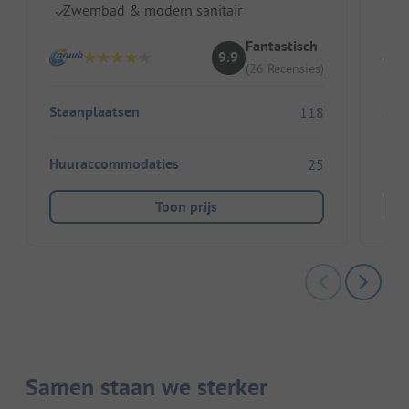
Zwembad & modern sanitair
V
Fantastisch
9.9
(26 Recensies)
Staanplaatsen
Sta
118
Huuraccommodaties
Huu
25
Toon prijs
Samen staan we sterker