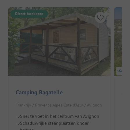
Direct boekbaar
Camping Bagatelle
Cam
Frankrijk / Provence Alpes-Côte d'Azur / Avignon
Fran
Snel te voet in het centrum van Avignon
Gr
Schaduwrijke staanplaatsen onder
S
bomen