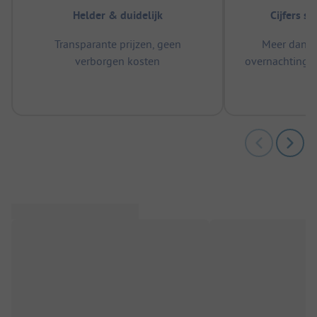
Helder & duidelijk
Cijfers s
Transparante prijzen, geen
Meer dan 5
verborgen kosten
overnachtingen
m