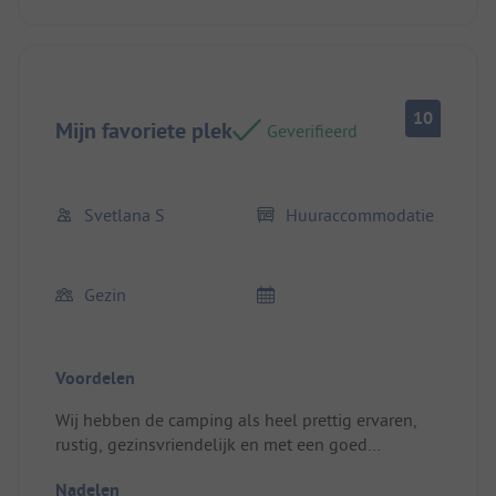
10
Mijn favoriete plek
Geverifieerd
Svetlana S
Huuraccommodatie
Gezin
Voordelen
Wij hebben de camping als heel prettig ervaren,
rustig, gezinsvriendelijk en met een goed
restaurant. Locatie/Huisvesting: Uitstekend,
Nadelen
schoon en comfortabel.