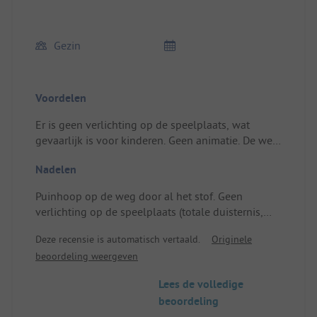
Gezin
Voordelen
Er is geen verlichting op de speelplaats, wat
gevaarlijk is voor kinderen. Geen animatie. De weg
is stoffig; bij elke passerende auto 🚗 eten we
Nadelen
zand... een groot verschil met de Palmeraie (ik
betreur het dat ik naar CANET plage ben
Puinhoop op de weg door al het stof. Geen
veranderd). Locatie/Huuraccommodatie: De
verlichting op de speelplaats (totale duisternis,
camping is op het eerste gezicht top en het terrein
gevaar voor kinderen bij problemen). Gasfles is bij
is goed.
Deze recensie is automatisch vertaald.
Originele
de bomen samengebracht (brandgevaar).
beoordeling weergeven
Lees de volledige
beoordeling