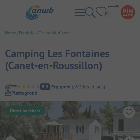
Home
Frankrijk
Occitanië
Canet
Camping Les Fontaines
(Canet-en-Roussillon)
Camping overzicht
8.9
Erg goed
(
392
Recensies
)
Plattegrond
Direct boekbaar