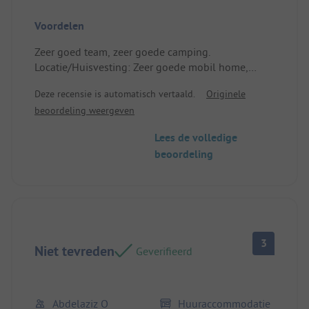
Voordelen
Zeer goed team, zeer goede camping.
Locatie/Huisvesting: Zeer goede mobil home,
voldoende ruimte voor 5 personen en een kind.
Deze recensie is automatisch vertaald.
Originele
beoordeling weergeven
Lees de volledige
beoordeling
3
Niet tevreden
Geverifieerd
Abdelaziz O
Huuraccommodatie