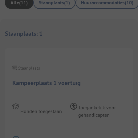
Alle
(
11
)
Staanplaats
(
1
)
Huuraccommodaties
(
10
)
Staanplaats
:
1
1/
5
Staanplaats
Kampeerplaats 1 voertuig
Toegankelijk voor
Honden toegestaan
gehandicapten