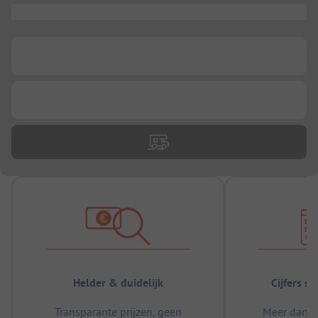
...
...
...
Helder & duidelijk
Cijfers s
Transparante prijzen, geen
Meer dan 5