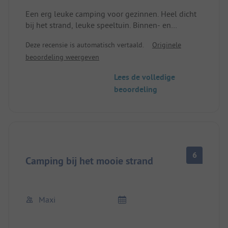
Een erg leuke camping voor gezinnen. Heel dicht
bij het strand, leuke speeltuin. Binnen- en
buitenzwembad. Broodjesservice en kiosk.
Deze recensie is automatisch vertaald.
Originele
Kinderanimatie met dansjes etc. Sanitair een beetje
beoordeling weergeven
verouderd maar OK.
Zeer aardige receptie. We konden zelfs laat
Lees de volledige
aankomen omdat we in de file stonden. (Na 20u)
beoordeling
6
Camping bij het mooie strand
Maxi