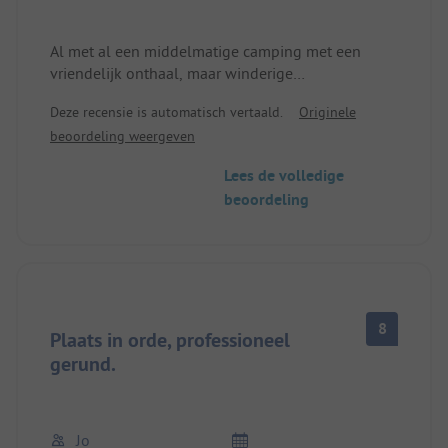
Al met al een middelmatige camping met een
vriendelijk onthaal, maar winderige
campingomstandigheden en te weinig sanitaire
Deze recensie is automatisch vertaald.
Originele
voorzieningen, waarvan sommige niet bijzonder
beoordeling weergeven
schoon zijn. OK voor een doorreis in het
hoogseizoen, geen aanrader voor een langer
Lees de volledige
verblijf. De ligging is prima om de dorpen van de
beoordeling
Débarquement te bezoeken, maar niet ideaal. De
camping wordt gedomineerd door stacaravans, de
"bistro" is ook matig.
8
Plaats in orde, professioneel
gerund.
Jo