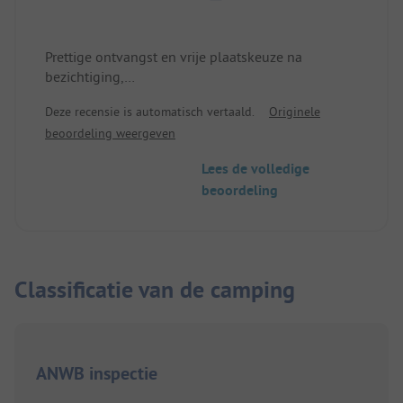
Prettige ontvangst en vrije plaatskeuze na
bezichtiging,
Staanplaatsen deels open met lage beplanting en
Deze recensie is automatisch vertaald.
Originele
deels omheind door heggen en deels in de
beoordeling weergeven
schaduw van bomen. Stokbroodservice op
bestelling. Verwarmd zwembad buiten en een
Lees de volledige
overdekt zwembad! Kiosk met snackbar.
beoordeling
Toiletten zonder bril maar met papier.
Breed strand op 400 meter. Restaurants op
ongeveer 2-3 km.
Classificatie van de camping
ANWB inspectie