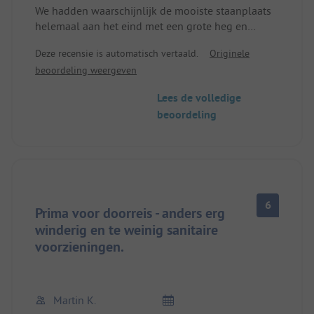
We hadden waarschijnlijk de mooiste staanplaats
helemaal aan het eind met een grote heg en
boom. De belangrijkste plaatsen waren niet zo
Deze recensie is automatisch vertaald.
Originele
mooi (weinig heggen, bijna geen bomen). Veel
beoordeling weergeven
stacaravans. De sanitaire voorzieningen waren
nogal onaantrekkelijk. Te weinig voor het aantal
Lees de volledige
mensen en de kleine voorziening bij onze
beoordeling
standplaats had bijvoorbeeld de wastafel tussen
twee urinoirs, de netheid was wisselend. De drukte
was ook nogal ongebruikelijk toen wij er waren.
Strand op ongeveer 1 km, helaas niets anders op
loopafstand. Geen echt restaurant ter plaatse,
alleen een snackbar. Zoals al vermeld in een
6
andere reactie, zou ik deze plek niet aanraden voor
Prima voor doorreis - anders erg
een langer verblijf.
winderig en te weinig sanitaire
voorzieningen.
Martin K.