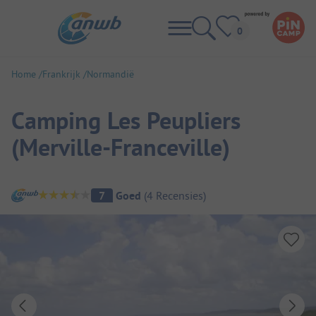
Home
Frankrijk
Normandië
Camping Les Peupliers
(Merville-Franceville)
Camping overzicht
7
Goed
(
4
Recensies
)