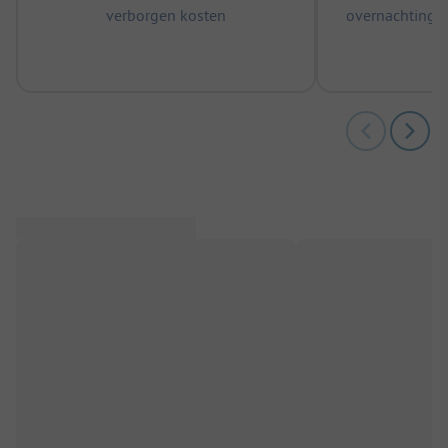
verborgen kosten
overnachtingen
m