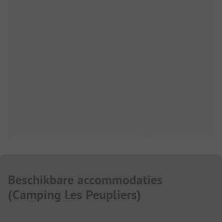
Beschikbare accommodaties
(
Camping Les Peupliers
)