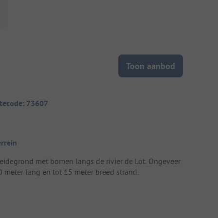
Toon aanbod
itecode: 73607
errein
eidegrond met bomen langs de rivier de Lot. Ongeveer
0 meter lang en tot 15 meter breed strand.