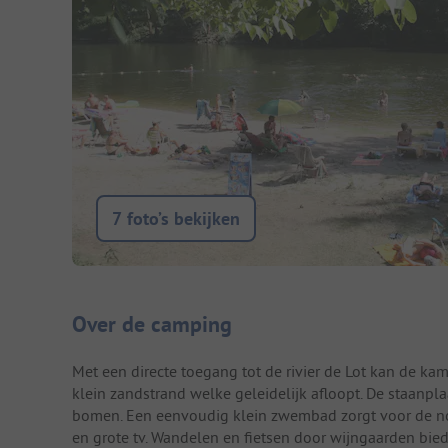
7 foto’s bekijken
Camping introductie
Over de camping
Met een directe toegang tot de rivier de Lot kan de k
klein zandstrand welke geleidelijk afloopt. De staanpl
bomen. Een eenvoudig klein zwembad zorgt voor de nodi
en grote tv. Wandelen en fietsen door wijngaarden bi