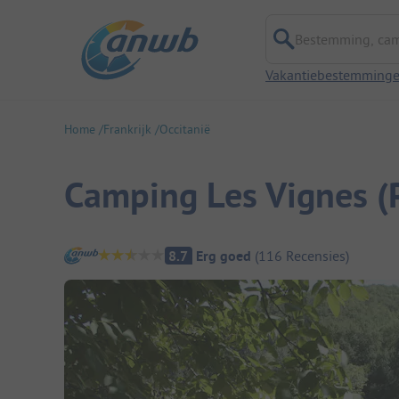
Bestemming, campi
Vakantiebestemming
Home
Frankrijk
Occitanië
Camping Les Vignes (
Camping overzicht
8.7
Erg goed
(
116
Recensies
)