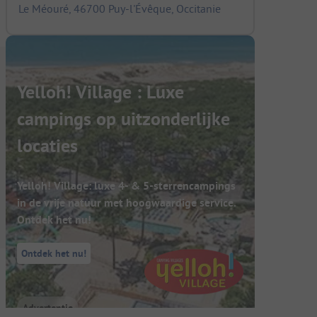
Le Méouré, 46700 Puy-l'Évêque, Occitanie
Yelloh! Village : Luxe
campings op uitzonderlijke
locaties
Yelloh! Village: luxe 4- & 5-sterrencampings
in de vrije natuur met hoogwaardige service.
Ontdek het nu!
Ontdek het nu!