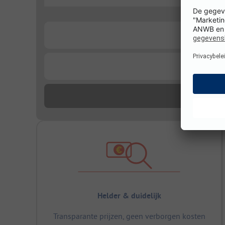
...
...
...
Helder & duidelijk
Transparante prijzen, geen verborgen kosten