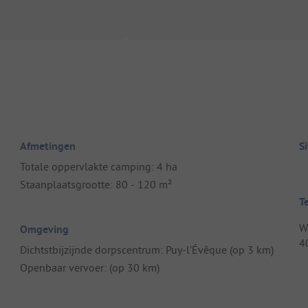
Afmetingen
S
Totale oppervlakte camping: 4 ha
Staanplaatsgrootte: 80 - 120 m²
T
W
Omgeving
4
Dichtstbijzijnde dorpscentrum: Puy-l'Évêque (op 3 km)
Openbaar vervoer: (op 30 km)