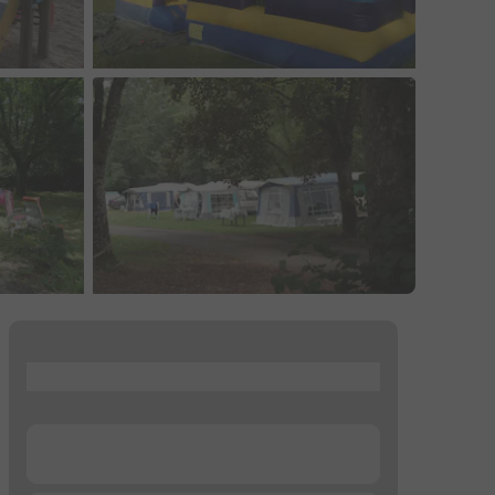
...
...