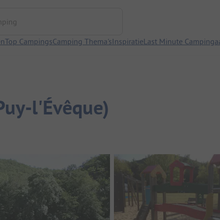
ng
en
Top Campings
Camping Thema's
Inspiratie
Last Minute Campinga
Puy-l'Évêque)