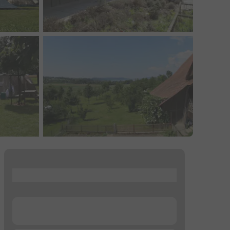
...
...