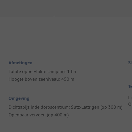
Afmetingen
S
Totale oppervlakte camping: 1 ha
Hoogte boven zeeniveau: 450 m
T
L
Omgeving
O
Dichtstbijzijnde dorpscentrum: Sutz-Lattrigen (op 300 m)
Openbaar vervoer: (op 400 m)