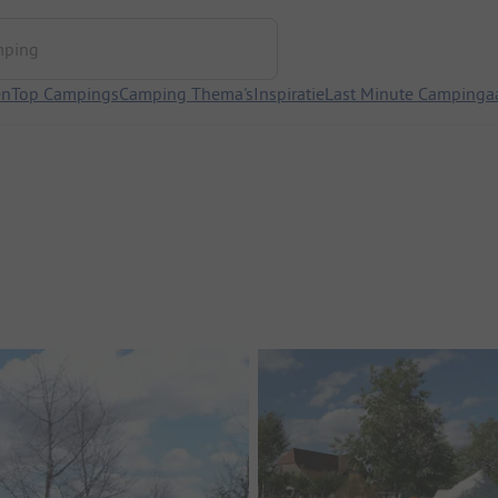
ng
en
Top Campings
Camping Thema's
Inspiratie
Last Minute Campinga