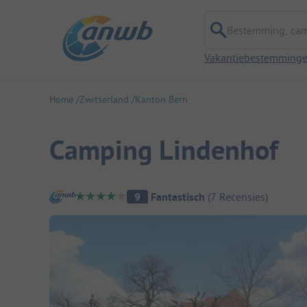
Bestemming, campi
Vakantiebestemming
Home
Zwitserland
Kanton Bern
Camping Lindenhof
Camping overzicht
9
Fantastisch
(
7
Recensies
)