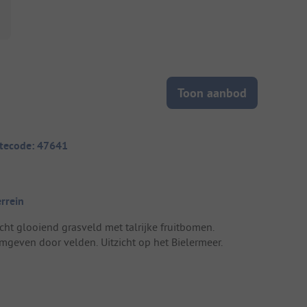
Toon aanbod
itecode: 47641
errein
icht glooiend grasveld met talrijke fruitbomen.
mgeven door velden. Uitzicht op het Bielermeer.