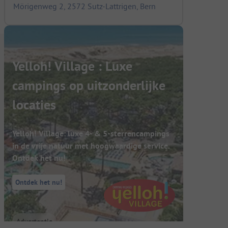
Mörigenweg 2, 2572 Sutz-Lattrigen, Bern
Yelloh! Village : Luxe
campings op uitzonderlijke
locaties
Yelloh! Village: luxe 4- & 5-sterrencampings
in de vrije natuur met hoogwaardige service.
Ontdek het nu!
Ontdek het nu!