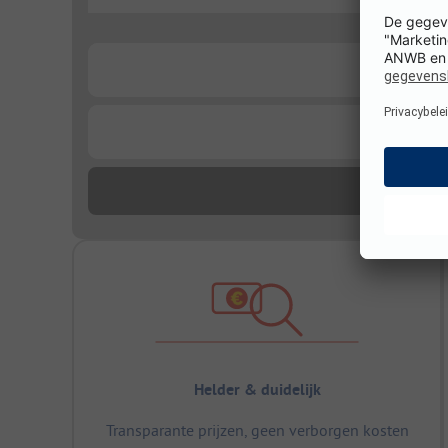
...
...
...
Helder & duidelijk
Transparante prijzen, geen verborgen kosten